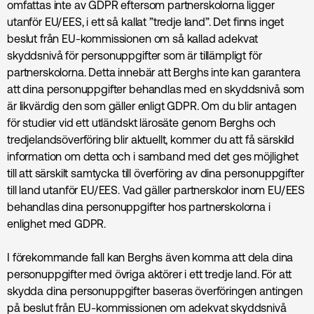
omfattas inte av GDPR eftersom partnerskolorna ligger
utanför EU/EES, i ett så kallat ”tredje land”. Det finns inget
beslut från EU-kommissionen om så kallad adekvat
skyddsnivå för personuppgifter som är tillämpligt för
partnerskolorna. Detta innebär att Berghs inte kan garantera
att dina personuppgifter behandlas med en skyddsnivå som
är likvärdig den som gäller enligt GDPR. Om du blir antagen
för studier vid ett utländskt lärosäte genom Berghs och
tredjelandsöverföring blir aktuellt, kommer du att få särskild
information om detta och i samband med det ges möjlighet
till att särskilt samtycka till överföring av dina personuppgifter
till land utanför EU/EES. Vad gäller partnerskolor inom EU/EES
behandlas dina personuppgifter hos partnerskolorna i
enlighet med GDPR.
I förekommande fall kan Berghs även komma att dela dina
personuppgifter med övriga aktörer i ett tredje land. För att
skydda dina personuppgifter baseras överföringen antingen
på beslut från EU-kommissionen om adekvat skyddsnivå