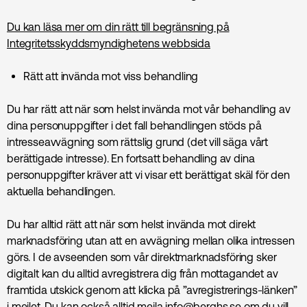
Du kan läsa mer om din rätt till begränsning på
Integritetsskyddsmyndighetens webbsida
Rätt att invända mot viss behandling
Du har rätt att när som helst invända mot vår behandling av
dina personuppgifter i det fall behandlingen stöds på
intresseavvägning som rättslig grund (det vill säga vårt
berättigade intresse). En fortsatt behandling av dina
personuppgifter kräver att vi visar ett berättigat skäl för den
aktuella behandlingen.
Du har alltid rätt att när som helst invända mot direkt
marknads­föring utan att en avvägning mellan olika intressen
görs. I de avseenden som vår direktmarknadsföring sker
digitalt kan du alltid avregistrera dig från mottagandet av
framtida utskick genom att klicka på ”avregistrerings-länken”
i mejlet. Du kan också alltid mejla
info@berghs.se
om du vill