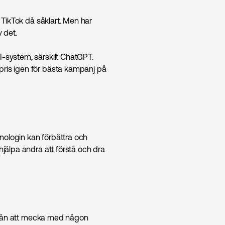
h TikTok då såklart. Men har
 det.
I-system, särskilt ChatGPT.
pris igen för bästa kampanj på
nologin kan förbättra och
hjälpa andra att förstå och dra
 ifrån att mecka med någon