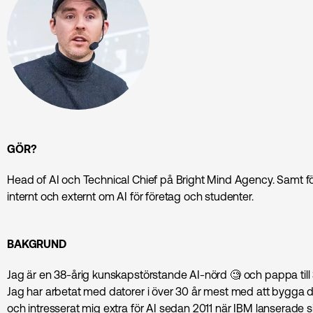
GÖR?
Head of AI och Technical Chief på Bright Mind Agency. Samt fö
internt och externt om AI för företag och studenter.
BAKGRUND
Jag är en 38-årig kunskapstörstande AI-nörd 🧐 och pappa till 3
Jag har arbetat med datorer i över 30 år mest med att bygga
och intresserat mig extra för AI sedan 2011 när IBM lanserade 