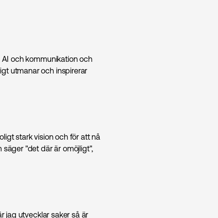
om AI och kommunikation och
gt utmanar och inspirerar
ligt stark vision och för att nå
säger "det där är omöjligt",
r jag utvecklar saker så är