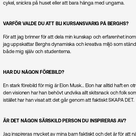
cykel, snickra på huset eller att bara hänga med ungarna.
VARFÖR VALDE DU ATT BLI KURSANSVARIG PÅ BERGHS?
För att jag brinner för att dela min kunskap och erfarenhet in
jag uppskattar Berghs dynamiska och kreativa miljö som ständi
både mig själv och studenterna​.
HAR DU NÅGON FÖREBILD?
En stark förebild för mig är Elon Musk… Elon har alltid haft en otro
den visionen har han behövt undvika allt skitsnack och folk som 
istället har han visat att det går genom att faktiskt SKAPA DET.
ÄR DET NÅGON SÄRSKILD PERSON DU INSPIRERAS AV?
Jag inspireras mycket av mina barn faktiskt och det är för att nä