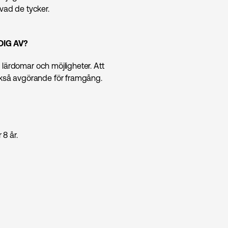
vad de tycker.
DIG AV?
a lärdomar och möjligheter. Att
ckså avgörande för framgång.
8 år.