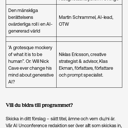
Den mänskliga
berättelsens
Martin Schrammel, AI-lead,
ovärderliga roll i en AI-
OTW
genererad värld
‘A grotesque mockery
of what it is to be
Niklas Ericsson, creative
human”. Or: Will Nick
strategist & advisor, Klas
Cave ever change his
Ekman, författare, författare
mind about generative
och prompt specialist.
AI?
Vill du bidra till programmet?
Skicka in ditt förslag – sätt titel, ämne och vem du/ni är.
Vår AI Unconference redaktion ser över allt som skickas in,