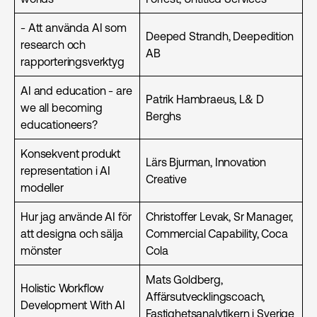
- Att använda AI som
Deeped Strandh, Deepedition
research och
AB
rapporteringsverktyg
AI and education - are
Patrik Hambraeus, L& D
we all becoming
Berghs
educationeers?
Konsekvent produkt
Lärs Bjurman, Innovation
representation i AI
Creative
modeller
Hur jag använde AI för
Christoffer Levak, Sr Manager,
att designa och sälja
Commercial Capability, Coca
mönster
Cola
Mats Goldberg,
Holistic Workflow
Affärsutvecklingscoach,
Development With AI
Fastighetsanalytikern i Sverige