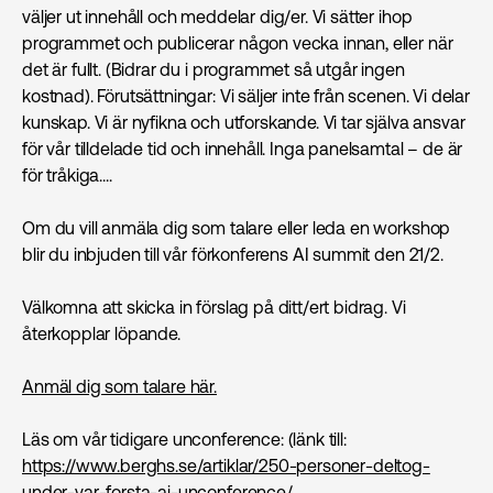
väljer ut innehåll och meddelar dig/er. Vi sätter ihop
programmet och publicerar någon vecka innan, eller när
det är fullt. (Bidrar du i programmet så utgår ingen
kostnad). Förutsättningar: Vi säljer inte från scenen. Vi delar
kunskap. Vi är nyfikna och utforskande. Vi tar själva ansvar
för vår tilldelade tid och innehåll. Inga panelsamtal – de är
för tråkiga....
Om du vill anmäla dig som talare eller leda en workshop
blir du inbjuden till vår förkonferens AI summit den 21/2.
Välkomna att skicka in förslag på ditt/ert bidrag. Vi
återkopplar löpande.
Anmäl dig som talare här.
Läs om vår tidigare unconference: (länk till:
https://www.berghs.se/artiklar/250-personer-deltog-
under-var-forsta-ai-unconference/