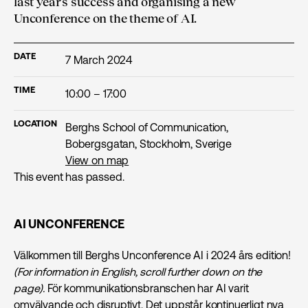
last year's success and organising a new
Unconference on the theme of AI.
DATE
7 March 2024
TIME
10:00 – 17:00
LOCATION
Berghs School of Communication,
Bobergsgatan, Stockholm, Sverige
View on map
This event has passed.
AI UNCONFERENCE
Välkommen till Berghs Unconference AI i 2024 års edition!
(For information in English, scroll further down on the
page).
För kommunikations­branschen har AI varit
omvälvande och disruptivt. Det uppstår kontinuerligt nya