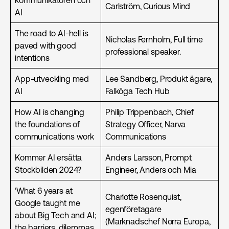
Carlström, Curious Mind
AI
The road to AI-hell is
Nicholas Fernholm, Full time
paved with good
professional speaker.
intentions
App-utveckling med
Lee Sandberg, Produkt ägare,
AI
Falköga Tech Hub
How AI is changing
Philip Trippenbach, Chief
the foundations of
Strategy Officer, Narva
communications work
Communications
Kommer AI ersätta
Anders Larsson, Prompt
Stockbilden 2024?
Engineer, Anders och Mia
‘What 6 years at
Charlotte Rosenquist,
Google taught me
egenföretagare
about Big Tech and AI;
(Marknadschef Norra Europa,
the barriers, dilemmas