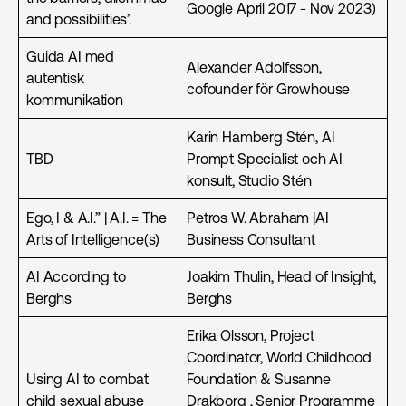
Google April 2017 - Nov 2023)
and possibilities’.
Guida AI med
Alexander Adolfsson,
autentisk
cofounder för Growhouse
kommunikation
Karin Hamberg Stén, AI
TBD
Prompt Specialist och AI
konsult, Studio Stén
Ego, I & A.I.” | A.I. = The
Petros W. Abraham |AI
Arts of Intelligence(s)
Business Consultant
AI According to
Joakim Thulin, Head of Insight,
Berghs
Berghs
Erika Olsson, Project
Coordinator, World Childhood
Using AI to combat
Foundation & Susanne
child sexual abuse
Drakborg , Senior Programme