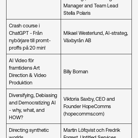
Manager and Team Lead
Stella Polaris
Crash course i
ChatGPT - Från
Mikael Westerlund, AI-strateg,
nybörjare till promt-
Växbyrån AB
proffs på 20 min!
AI Video för
framtidens Art
Billy Boman
Direction & Video
Produktion
Diversifying, Debiasing
Viktoria Saxby, CEO and
and Democratizing AI
Founder HopeComms
- why, what, and
(hopecomms.com)
HOW?
Directing synthetic
Martin Löfqvist och Fredrik
worlds
Forrest, Untitled Services