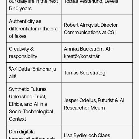
our daily life in the next
Tobias Vesterlund, Levels
5-10 years
Authenticity as
Robert Almqvist, Director
differentiator in the era
Communications at CGI
of fakes
Creativity &
Annika Bäckström, AI-
responsibility
kreatör/konstnär
🤯⚡️ Detta förändrar ju
Tomas Seo, strateg
allt!
Synthetic Futures
Unleashed: Trust,
Jesper Odelius, Futurist & AI
Ethics, and AI in a
Researcher, Meum
Socio-Technological
Context
Den digitala
Lisa Bydler och Claes
kommunikatören och