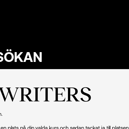
SÖKAN
YWRITERS
n.
n en plats på din valda kurs och sedan tackat ja till plat