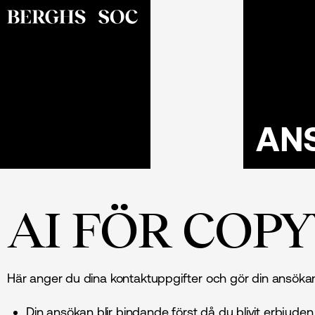
AN
AI FÖR COP
Här anger du dina kontaktuppgifter och gör din ansöka
Din ansökan blir bindande först då du blivit erbjude