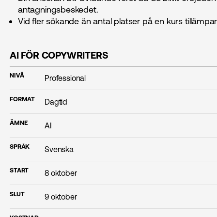
antagningsbeskedet.
Vid fler sökande än antal platser på en kurs tillämpar vi
AI FÖR COPYWRITERS
NIVÅ
Professional
FORMAT
Dagtid
ÄMNE
AI
SPRÅK
Svenska
START
8 oktober
SLUT
9 oktober