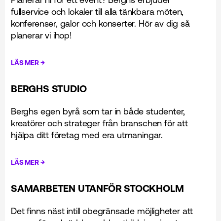
fullservice och lokaler till alla tänkbara möten,
konferenser, galor och konserter. Hör av dig så
planerar vi ihop!
→
LÄS MER
BERGHS STUDIO
Berghs egen byrå som tar in både studenter,
kreatörer och strateger från branschen för att
hjälpa ditt företag med era utmaningar.
→
LÄS MER
SAMARBETEN UTANFÖR STOCKHOLM
Det finns näst intill obegränsade möjligheter att