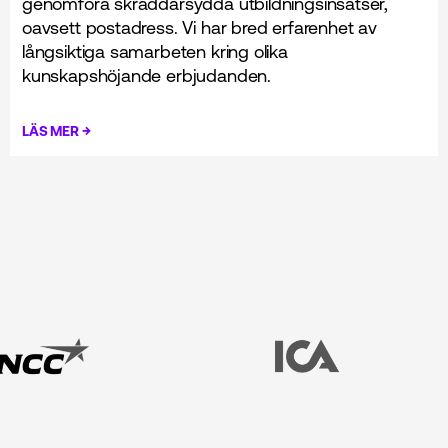
genomföra skräddarsydda utbildningsinsatser,
oavsett postadress. Vi har bred erfarenhet av
långsiktiga samarbeten kring olika
kunskapshöjande erbjudanden.
→
LÄS MER