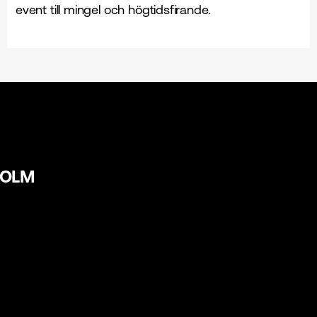
event till mingel och högtidsfirande.
HOLM