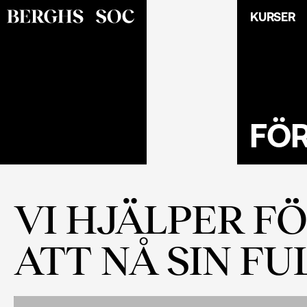
KURSER
FÖ
VI HJÄLPER F
ATT NÅ SIN F