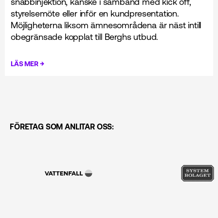
snabbinjektion, kanske i samband med kick off,
styrelsemöte eller inför en kundpresentation.
Möjligheterna liksom ämnesområdena är näst intill
obegränsade kopplat till Berghs utbud.
→
LÄS MER
FÖRETAG SOM ANLITAR OSS: