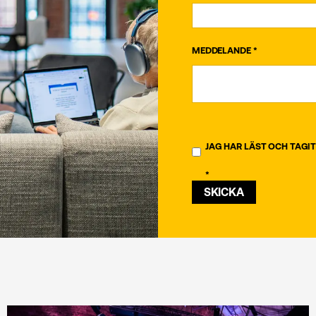
MEDDELANDE
*
JAG HAR LÄST OCH TAGIT
*
SKICKA