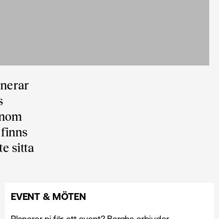
inerar
s
genom
 finns
e sitta
EVENT & MÖTEN
Planerar ni för ett event? Berghs erbjuder