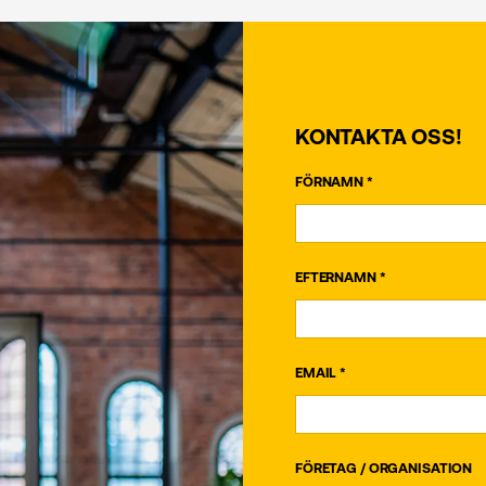
KONTAKTA OSS!
FÖRNAMN
*
EFTERNAMN
*
EMAIL
*
FÖRETAG / ORGANISATION