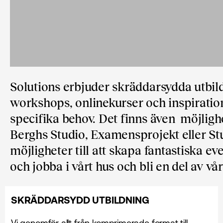
Solutions erbjuder skräddarsydda utbi
workshops, onlinekurser och inspiration
specifika behov. Det finns även möjlig
Berghs Studio, Examensprojekt eller Stu
möjligheter till att skapa fantastiska ev
och jobba i vårt hus och bli en del av vå
SKRÄDDARSYDD UTBILDNING
Vi genomför allt från komprimerade format till