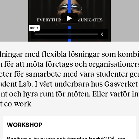
ldningar med flexibla lösningar som komb
 för att möta företags och organisationer
heter för samarbete med våra studenter 
dent Lab. I vårt underbara hus Gasverket
ent och hyra rum för möten. Eller varför int
rt co-work
WORKSHOP
Behöver ni involvera och förankra beslut? Då kan