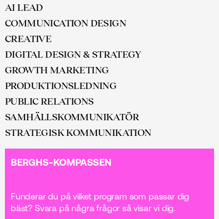
AI LEAD
COMMUNICATION DESIGN
CREATIVE
DIGITAL DESIGN & STRATEGY
GROWTH MARKETING
PRODUKTIONS­LEDNING
PUBLIC RELATIONS
SAMHÄLLS­KOMMUNIKATÖR
STRATEGISK KOMMUNIKATION
BERGHS-KOMPASSEN
Funderar du på vilket program som passar dig
bäst? Svara på några frågor så visar vi dig.