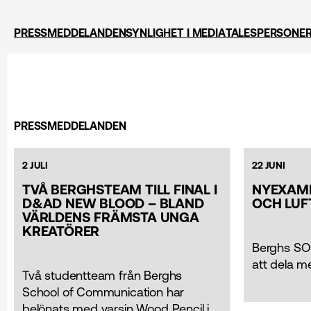
PRESSMEDDELANDEN
SYNLIGHET I MEDIA
TALESPERSONE
PRESSMEDDELANDEN
2 JULI
22 JUNI
TVÅ BERGHSTEAM TILL FINAL I
NYEXAMI
D&AD NEW BLOOD – BLAND
OCH LUF
VÄRLDENS FRÄMSTA UNGA
KREATÖRER
Berghs SO
att dela m
Två studentteam från Berghs
School of Communication har
belönats med varsin Wood Pencil i