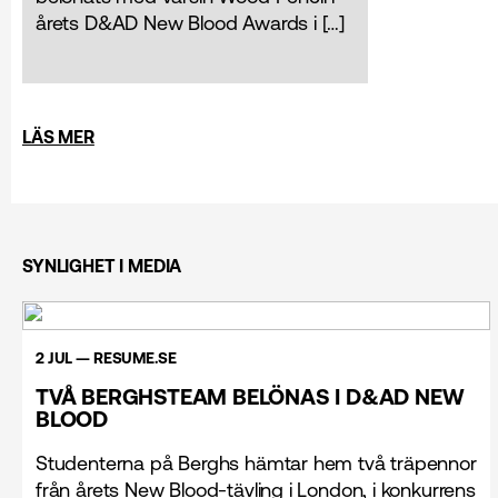
årets D&AD New Blood Awards i […]
LÄS MER
SYNLIGHET I MEDIA
2 JUL — RESUME.SE
TVÅ BERGHSTEAM BELÖNAS I D&AD NEW
BLOOD
Studenterna på Berghs hämtar hem två träpennor
från årets New Blood-tävling i London, i konkurrens