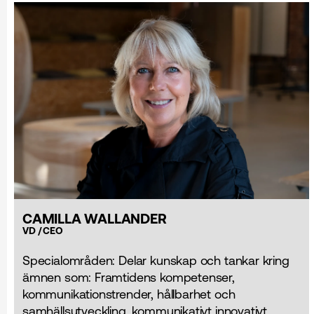
CAMILLA WALLANDER
VD / CEO
Specialområden: Delar kunskap och tankar kring
ämnen som: Framtidens kompetenser,
kommunikationstrender, hållbarhet och
samhällsutveckling, kommunikativt innovativt