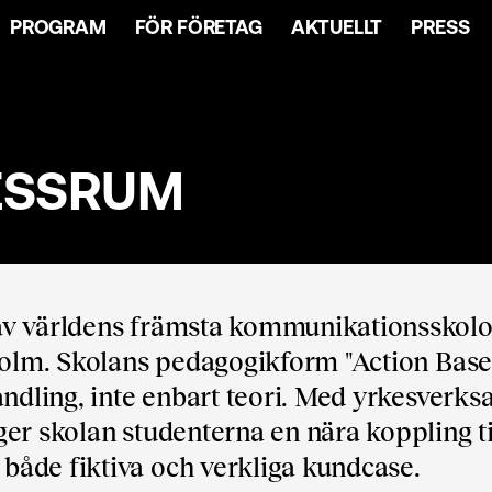
PROGRAM
FÖR FÖRETAG
AKTUELLT
PRESS
ESSRUM
av världens främsta kommunikationsskol
kholm. Skolans pedagogikform "Action Bas
andling, inte enbart teori. Med yrkesver
er skolan studenterna en nära koppling ti
åde fiktiva och verkliga kundcase.