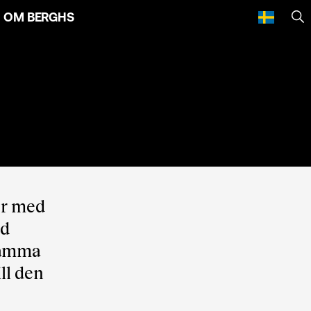
OM BERGHS
SÖ
or med
ed
ksamma
ll den