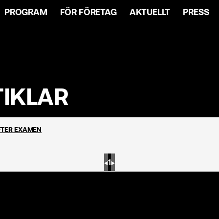
PROGRAM
FÖR FÖRETAG
AKTUELLT
PRESS
TIKLAR
FTER EXAMEN
◀︎
1
▶︎