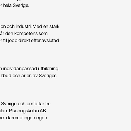
r hela Sverige.
don och industri. Med en stark
re får den kompetens som
ill jobb direkt efter avslutad
och individanpassad utbildning
itt utbud och är en av Sveriges
 Sverige och omfattar tre
olan. Plushögskolan AB
iver därmed ingen egen