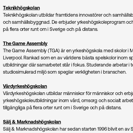
Teknikhögskolan
Teknikhögskolan utbildar framtidens innovatörer och samhällsby
och samhällsbyggnad. De erbjuder yrkeshögskoleprogram och k
på flera orter runt om i Sverige och på distans.
The Game Assembly
The Game Assembly (TGA) är en yrkeshögskola med skolor i 
Liverpool. Rankad som en av världens bästa spelskolor inom s
utbildningar där samarbetet står i fokus. Studerande arbetar i t
studiosimulerad miljö som speglar verkligheten i branschen.
Vårdyrkeshögskolan
Vårdyrkeshögskolan utbildar människor för människor och erbj
yrkeshögskoleutbildningar inom vård, omsorg och socialt arbete
tillgängliga på flera orter runt om i Sverige och på distans.
Sälj & Marknadshögskolan
Sälj & Marknadshögskolan har sedan starten 1996 blivit en av Sv