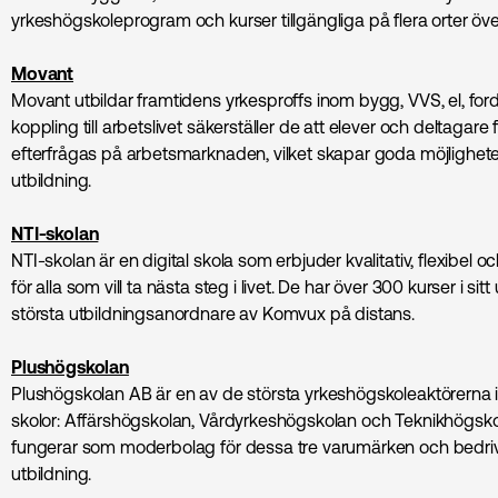
yrkeshögskoleprogram och kurser tillgängliga på flera orter öve
Movant
Movant utbildar framtidens yrkesproffs inom bygg, VVS, el, for
koppling till arbetslivet säkerställer de att elever och deltaga
efterfrågas på arbetsmarknaden, vilket skapar goda möjligheter t
utbildning.
NTI-skolan
NTI-skolan är en digital skola som erbjuder kvalitativ, flexibel 
för alla som vill ta nästa steg i livet. De har över 300 kurser i s
största utbildningsanordnare av Komvux på distans.
Plushögskolan
Plushögskolan AB är en av de största yrkeshögskoleaktörerna i
skolor: Affärshögskolan, Vårdyrkeshögskolan och Teknikhögsk
fungerar som moderbolag för dessa tre varumärken och bedr
utbildning.