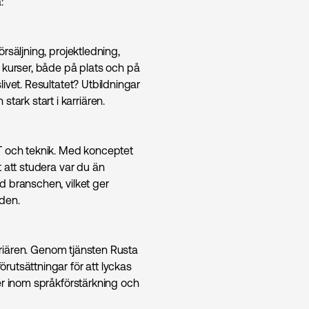
:
rsäljning, projektledning,
kurser, både på plats och på
ivet. Resultatet? Utbildningar
rk start i karriären.
T och teknik. Med konceptet
 att studera var du än
d branschen, vilket ger
den.
arriären. Genom tjänsten Rusta
rutsättningar för att lyckas
er inom språkförstärkning och