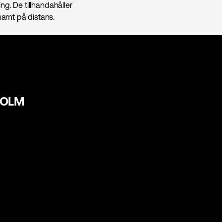
ng. De tillhandahåller
amt på distans.
HOLM