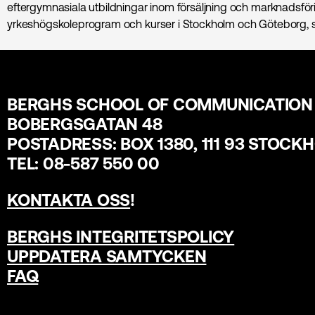
eftergymnasiala utbildningar inom försäljning och marknads­föri
yrkeshögskoleprogram och kurser i Stockholm och Göteborg, s
BERGHS SCHOOL OF COMMUNICATION
BOBERGSGATAN 48
POSTADRESS: BOX 1380, 111 93 STOCK
TEL: 08-587 550 00
KONTAKTA OSS
!
BERGHS INTEGRITETSPOLICY
UPPDATERA SAMTYCKEN
FAQ