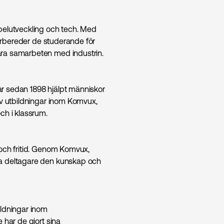
pelutveckling och tech. Med
förbereder de studerande för
ära samarbeten med industrin.
r sedan 1898 hjälpt människor
av utbildningar inom Komvux,
ch i klassrum.
 och fritid. Genom Komvux,
na deltagare den kunskap och
ildningar inom
 har de gjort sina