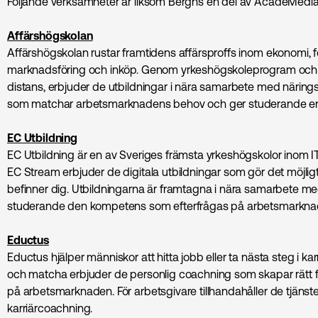
Följande verksamheter är liksom Berghs en del av AcadeMedia
Affärshögskolan
Affärshögskolan rustar framtidens affärsproffs inom ekonomi, fö
marknads­föring och inköp. Genom yrkeshögskoleprogram och 
distans, erbjuder de utbildningar i nära samarbete med näringsl
som matchar arbetsmarknadens behov och ger studerande en sta
EC Utbildning
EC Utbildning är en av Sveriges främsta yrkeshögskolor inom I
EC Stream erbjuder de digitala utbildningar som gör det möjligt
befinner dig. Utbildningarna är framtagna i nära samarbete me
studerande den kompetens som efterfrågas på arbetsmarkna
Eductus
Eductus hjälper människor att hitta jobb eller ta nästa steg i k
och matcha erbjuder de personlig coachning som skapar rätt fö
på arbetsmarknaden. För arbetsgivare tillhandahåller de tjänst
karriärcoachning.