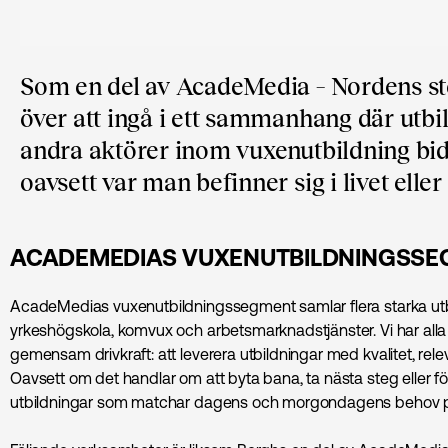
Som en del av AcadeMedia – Nordens stör
över att ingå i ett sammanhang där utbi
andra aktörer inom vuxenutbildning bidrar
oavsett var man befinner sig i livet eller
ACADEMEDIAS VUXENUTBILDNINGSS
AcadeMedias vuxenutbildningssegment samlar flera starka ut
yrkeshögskola, komvux och arbetsmarknadstjänster. Vi har alla o
gemensam drivkraft: att leverera utbildningar med kvalitet, rel
Oavsett om det handlar om att byta bana, ta nästa steg eller för
utbildningar som matchar dagens och morgondagens behov 