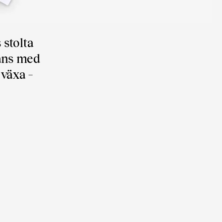
 stolta
mans med
 växa –