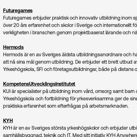
Futuregames
Futuregames erbjuder praktisk och innovativ utbildning inom s
över 20 års erfarenhet och skolor i Sverige och internationellt 
verkligheten i branschen genom projektbaserat lärande och n
Hermods
Hermods är en av Sveriges äldsta utbildningsanordnare och ha
att nå sina mål genom utbildning. De erbjuder ett brett utbud 
Yrkeshögskola, SFI och företagsutbildningar, både på distans o
KompetensUtvecklingsInstitutet
KUI är specialister på utbildning inom vård, omsorg samt barn
Yrkeshögskola och fortbildning för yrkesverksamma ger de si
praktiska erfarenhet som efterfrågas på arbetsmarknaden.
KYH
KYH är en av Sveriges största yrkeshögskolor och erbjuder utb
samhällsbyggnad, teknik och IT. Med sitt initiativ KYH Anywhere