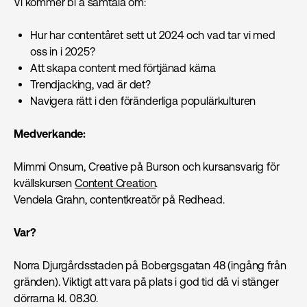
Vi kommer bl a samtala om:
Hur har contentåret sett ut 2024 och vad tar vi med
oss in i 2025?
Att skapa content med förtjänad kärna
Trendjacking, vad är det?
Navigera rätt i den föränderliga populärkulturen
Medverkande:
Mimmi Onsum, Creative på Burson och kursansvarig för
kvällskursen
Content Creation
.
Vendela Grahn, contentkreatör på Redhead.
Var?
Norra Djurgårdsstaden på Bobergsgatan 48 (ingång från
gränden). Viktigt att vara på plats i god tid då vi stänger
dörrarna kl. 08.30.