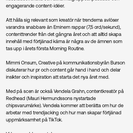
engagerande content-idéer.
Att hålla sig relevant som kreatör när trenderna avlöser
varandra snabbare än Eminem rappar (7,5 ord/sekund),
contenttrender från det gångna året och att alltid skapa
innehåll med förtjänad kärna är några av de ämnen som
tas upp i årets första Morning Routine.
Mimmi Onsum, Creative på kommunikationsbyrån Burson
diskuterar hur pr och content går hand i hand och delar
insikter och inspiration att starta det nya året med.
Med på scen är också Vendela Grahn, contentkreatör på
Redhead (Mauri Hermundssons nystartade
chipsvarumärke). Vendela kommer att berätta om hur de
arbetar med trendjacking och hur man skapar förtjänad
uppmärksamhet på TikTok.