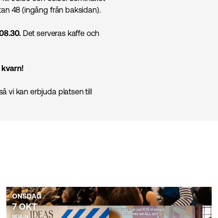
tan 48 (ingång från baksidan).
 08.30.
Det serveras kaffe och
l kvarn!
 vi kan erbjuda platsen till
ONSDAG
7 OKT
BERLIN