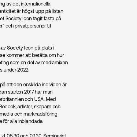
g av det internationella
icitet är högst upp på listan
et Society Icon tagit fasta på
” och privatpersoner till
v Society Icon på plats i
ose kommer att berätta om hur
rketing som en del av mediamixen
as under 2022.
å att den enskilda individen är
edan starten 2017 har man
torbritannien och USA. Med
ebook, artister, skapare och
ad media och marknads­föring
 för alla inblandade.
l. 08.30 och 09.30. Seminariet