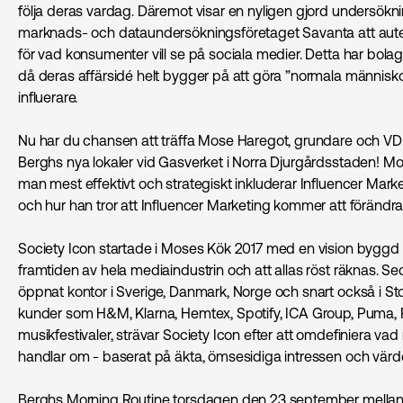
följa deras vardag. Däremot visar en nyligen gjord undersöknin
marknads- och dataundersökningsföretaget Savanta att autent
för vad konsumenter vill se på sociala medier. Detta har bolag
då deras affärsidé helt bygger på att göra ”normala människor
influerare.
Nu har du chansen att träffa Mose Haregot, grundare och VD a
Berghs nya lokaler vid Gasverket i Norra Djurgårdsstaden! M
man mest effektivt och strategiskt inkluderar Influencer Ma
och hur han tror att Influencer Marketing kommer att förändr
Society Icon startade i Moses Kök 2017 med en vision byggd p
framtiden av hela mediaindustrin och att allas röst räknas. S
öppnat kontor i Sverige, Danmark, Norge och snart också i S
kunder som H&M, Klarna, Hemtex, Spotify, ICA Group, Puma, R
musikfestivaler, strävar Society Icon efter att omdefiniera v
handlar om - baserat på äkta, ömsesidiga intressen och värde
Berghs Morning Routine torsdagen den 23 september mellan k