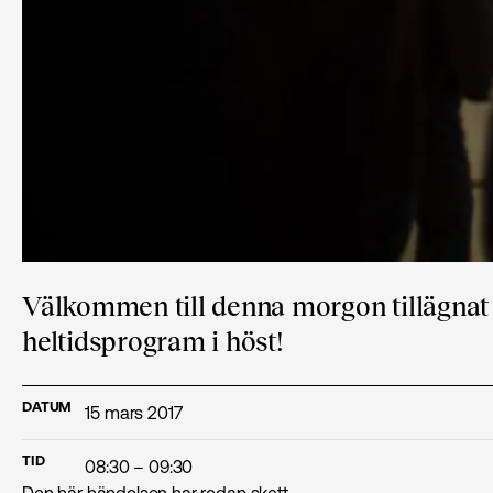
Välkommen till denna morgon tillägnat 
heltidsprogram i höst!
DATUM
15 mars 2017
TID
08:30 – 09:30
Den här händelsen har redan skett.