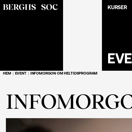
KURSER
EV
HEM
EVENT
INFOMORGON OM HELTIDSPROGRAM
INFOMORGO