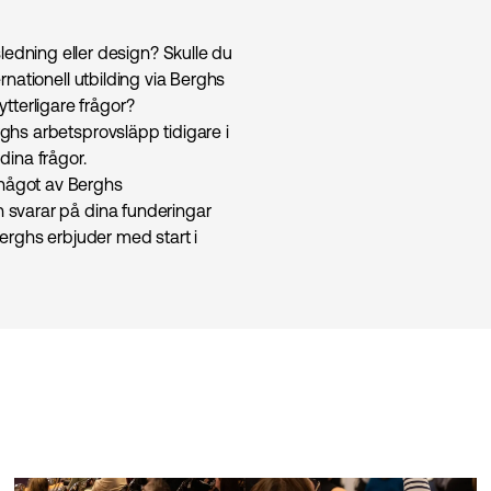
edning eller design? Skulle du
ernationell utbilding via Berghs
tterligare frågor?
erghs arbetsprovsläpp tidigare i
 dina frågor.
 något av Berghs
ch svarar på dina funderingar
erghs erbjuder med start i