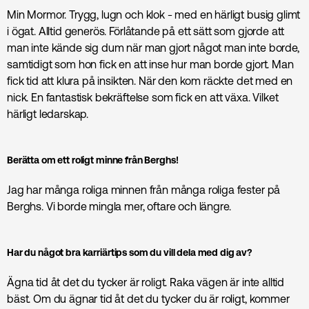
Min Mormor. Trygg, lugn och klok - med en härligt busig glimt
i ögat. Alltid generös. Förlåtande på ett sätt som gjorde att
man inte kände sig dum när man gjort något man inte borde,
samtidigt som hon fick en att inse hur man borde gjort. Man
fick tid att klura på insikten. När den kom räckte det med en
nick. En fantastisk bekräftelse som fick en att växa. Vilket
härligt ledarskap.
Berätta om ett roligt minne från Berghs!
Jag har många roliga minnen från många roliga fester på
Berghs. Vi borde mingla mer, oftare och längre.
Har du något bra karriärtips som du vill dela med dig av?
Ägna tid åt det du tycker är roligt. Raka vägen är inte alltid
bäst. Om du ägnar tid åt det du tycker du är roligt, kommer