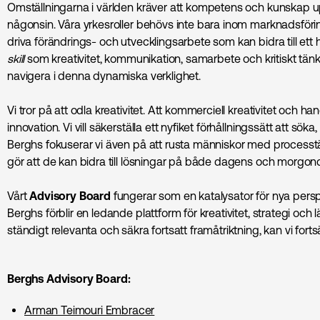
Omställningarna i världen kräver att kompetens och kunskap
någonsin. Våra yrkesroller behövs inte bara inom marknadsföri
driva förändrings- och utvecklingsarbete som kan bidra till ett 
skill
som kreativitet, kommunikation, samarbete och kritiskt tän
navigera i denna dynamiska verklighet.
Vi tror på att odla kreativitet. Att kommerciell kreativitet och ha
innovation. Vi vill säkerställa ett nyfiket förhållningssätt att söka
Berghs fokuserar vi även på att rusta människor med processt
gör att de kan bidra till lösningar på både dagens och morgo
Vårt
Advisory Board
fungerar som en katalysator för nya perspe
Berghs förblir en ledande plattform för kreativitet, strategi och
ständigt relevanta och säkra fortsatt framåtriktning, kan vi forts
Berghs Advisory Board:
Arman Teimouri Embracer