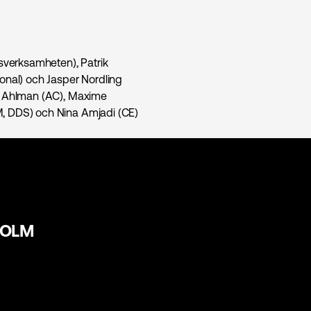
rsverksamheten), Patrik
onal) och Jasper Nordling
te Ahlman (AC), Maxime
M, DDS) och Nina Amjadi (CE)
HOLM