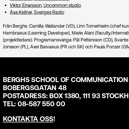
Viktor Einarsson, Uncommon studio
Åsa Kellner, Sveriges Radio
Från Berghs: Camilla Wallander (VD), Linn Tornerhielm (chef ku
Hambraeus (Learning Developer), Marie Alani (Faculty/Internati
(projektledare). Programansvariga: Pål Pettersson (CD), Svan
Jonsson (PL), Axel Barvaeus (PR och SK) och Paula Ponzer (G
BERGHS SCHOOL OF COMMUNICATION
BOBERGSGATAN 48
POSTADRESS: BOX 1380, 111 93 STOCK
TEL: 08-587 550 00
KONTAKTA OSS
!