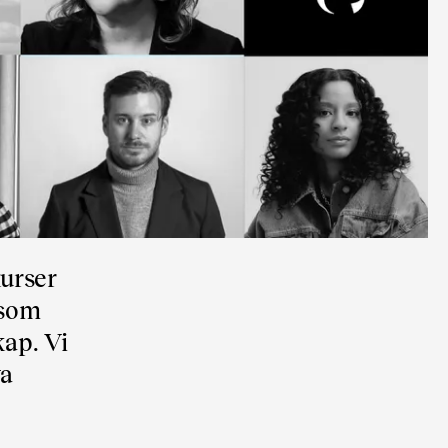
kurser
 som
kap. Vi
va