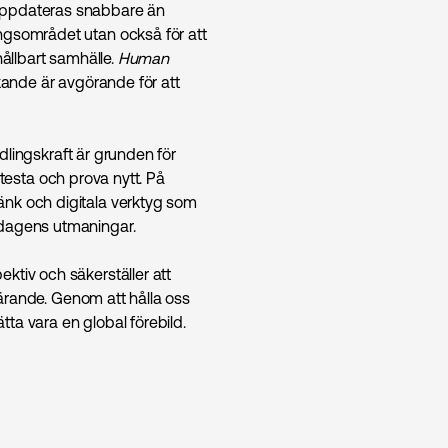
 uppdateras snabbare än
ngsområdet utan också för att
hållbart samhälle.
Human
kande är avgörande för att
ndlingskraft är grunden för
, testa och prova nytt. På
änk och digitala verktyg som
ndagens utmaningar.
ktiv och säkerställer att
 lärande. Genom att hålla oss
ätta vara en global förebild.