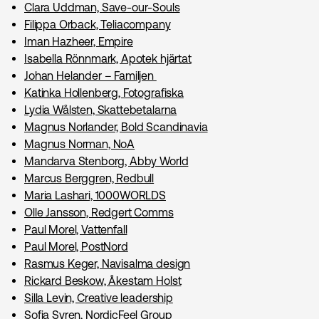
Clara Uddman, Save-our-Souls
Filippa Orback, Teliacompany
Iman Hazheer, Empire
Isabella Rönnmark, Apotek hjärtat
Johan Helander – Familjen
Katinka Hollenberg, Fotografiska
Lydia Wålsten, Skattebetalarna
Magnus Norlander, Bold Scandinavia
Magnus Norman, NoA
Mandarva Stenborg, Abby World
Marcus Berggren, Redbull
Maria Lashari, 1000WORLDS
Olle Jansson, Redgert Comms
Paul Morel, Vattenfall
Paul Morel, PostNord
Rasmus Keger, Navisalma design
Rickard Beskow, Åkestam Holst
Silla Levin, Creative leadership
Sofia Syren, NordicFeel Group