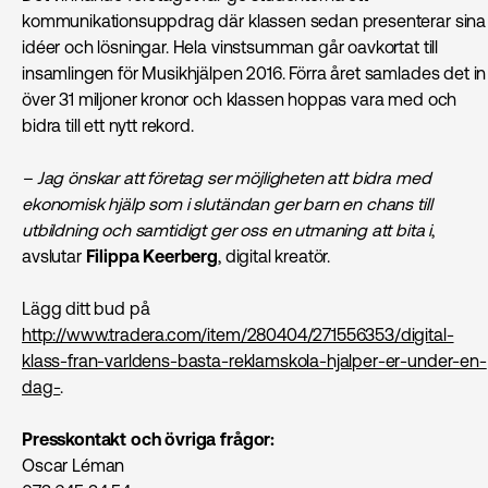
kommunikationsuppdrag där klassen sedan presenterar sina
idéer och lösningar. Hela vinstsumman går oavkortat till
insamlingen för Musikhjälpen 2016. Förra året samlades det in
över 31 miljoner kronor och klassen hoppas vara med och
bidra till ett nytt rekord.
– Jag önskar att företag ser möjligheten att bidra med
ekonomisk hjälp som i slutändan ger barn en chans till
utbildning och samtidigt ger oss en utmaning att bita i
,
avslutar
Filippa Keerberg
, digital kreatör.
Lägg ditt bud på
http://www.tradera.com/item/280404/271556353/digital-
klass-fran-varldens-basta-reklamskola-hjalper-er-under-en-
dag-
.
Presskontakt och övriga frågor:
Oscar Léman