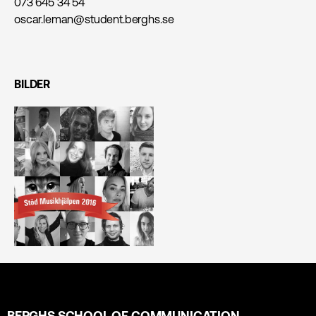
073 645 34 54
oscar.leman@student.berghs.se
BILDER
BERGHS SCHOOL OF COMMUNICATION