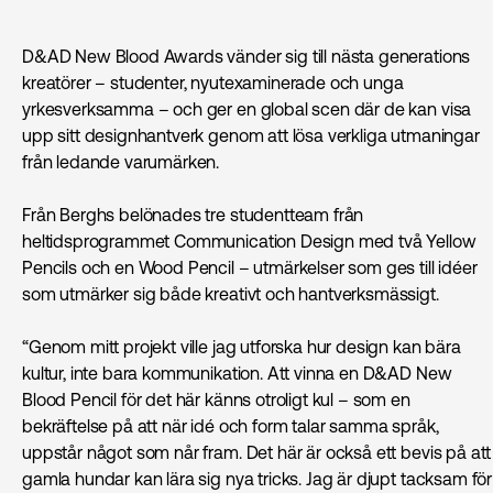
D&AD New Blood Awards vänder sig till nästa generations
kreatörer – studenter, nyutexaminerade och unga
yrkesverksamma – och ger en global scen där de kan visa
upp sitt designhantverk genom att lösa verkliga utmaningar
från ledande varumärken.
Från Berghs belönades tre studentteam från
heltidsprogrammet Communication Design med två Yellow
Pencils och en Wood Pencil – utmärkelser som ges till idéer
som utmärker sig både kreativt och hantverksmässigt.
“Genom mitt projekt ville jag utforska hur design kan bära
kultur, inte bara kommunikation. Att vinna en D&AD New
Blood Pencil för det här känns otroligt kul – som en
bekräftelse på att när idé och form talar samma språk,
uppstår något som når fram. Det här är också ett bevis på att
gamla hundar kan lära sig nya tricks. Jag är djupt tacksam för