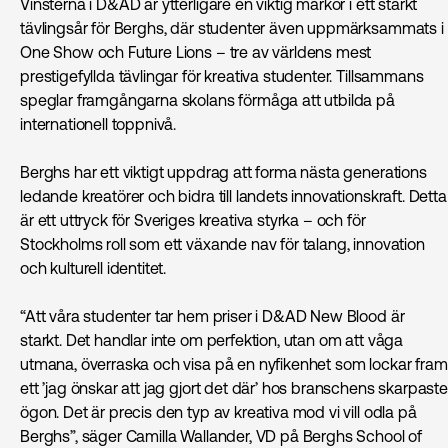
Vinsterna i D&AD är ytterligare en viktig markör i ett starkt
tävlingsår för Berghs, där studenter även uppmärksammats i
One Show och Future Lions – tre av världens mest
prestigefyllda tävlingar för kreativa studenter. Tillsammans
speglar framgångarna skolans förmåga att utbilda på
internationell toppnivå.
Berghs har ett viktigt uppdrag att forma nästa generations
ledande kreatörer och bidra till landets innovationskraft. Detta
är ett uttryck för Sveriges kreativa styrka – och för
Stockholms roll som ett växande nav för talang, innovation
och kulturell identitet.
“Att våra studenter tar hem priser i D&AD New Blood är
starkt. Det handlar inte om perfektion, utan om att våga
utmana, överraska och visa på en nyfikenhet som lockar fram
ett ’jag önskar att jag gjort det där’ hos branschens skarpaste
ögon. Det är precis den typ av kreativa mod vi vill odla på
Berghs”, säger Camilla Wallander, VD på Berghs School of