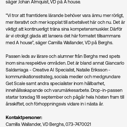
säger Johan Almquist, VD på A house.
“Vi tror att framtidens lärande behöver vara ännu mer rörligt,
mer iterativt och mer kopplat till arbetslivet här och nu. Det är
viktigt att kontinuerligt träna sina kompetensmuskler. Därför
är vi otroligt glada att lansera det här formatet tillsammans
med A house”, säger Camilla Wallander, VD på Berghs.
Passen leds av lärare och alumner från Berghs med spets
inom sina respektive områden. Det är bland annat Giancarlo
Saldarriaga - Creative AI Specialist, Natalie Eriksson -
kommunikationsstrateg, sociala medier och medgrundare
Get Scale samt andra specialister inom hållbarhet,
innehållsskapande och varumärkesarbete. Drop-in-passen
startar torsdag 18 september och pågår hela hösten fram till
årsskiftet, och förhoppningsvis vidare in i nästa år.
Kontaktpersoner:
Camilla Wallander, VD Berghs, 073-7470021