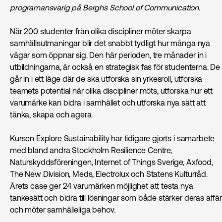
programansvarig på Berghs School of Communication.
När 200 studenter från olika discipliner möter skarpa
samhällsutmaningar blir det snabbt tydligt hur många nya
vägar som öppnar sig. Den här perioden, tre månader in i
utbildningarna, är också en strategisk fas för studenterna. De
går in i ett läge där de ska utforska sin yrkesroll, utforska
teamets potential när olika discipliner möts, utforska hur ett
varumärke kan bidra i samhället och utforska nya sätt att
tänka, skapa och agera.
Kursen Explore Sustainability har tidigare gjorts i samarbete
med bland andra Stockholm Resilience Centre,
Naturskyddsföreningen, Internet of Things Sverige, Axfood,
The New Division, Meds, Electrolux och Statens Kulturråd.
Årets case ger 24 varumärken möjlighet att testa nya
tankesätt och bidra till lösningar som både stärker deras affär
och möter samhälleliga behov.