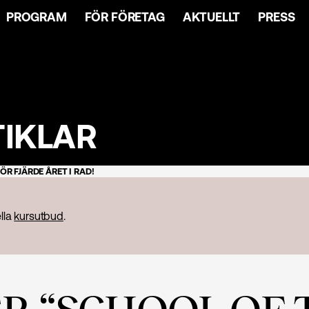
PROGRAM
FÖR FÖRETAG
AKTUELLT
PRESS
TIKLAR
ÖR FJÄRDE ÅRET I RAD!
ella
kursutbud
.
R “SCHOOL OF T