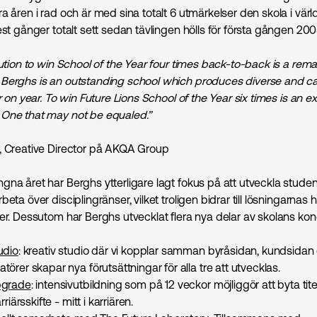
a åren i rad och är med sina totalt 6 utmärkelser den skola i vär
est gånger totalt sett sedan tävlingen hölls för första gången 200
tution to win School of the Year four times back-to-back is a rem
Berghs is an outstanding school which produces diverse and ca
ar on year. To win Future Lions School of the Year six times is an e
One that may not be equaled.”
, Creative Director på AKQA Group
gna året har Berghs ytterligare lagt fokus på att utveckla stude
beta över disciplingränser, vilket troligen bidrar till lösningarnas
éer. Dessutom har Berghs utvecklat flera nya delar av skolans kon
udio
: kreativ studio där vi kopplar samman byråsidan, kundsida
örer skapar nya förutsättningar för alla tre att utvecklas.
pgrade
: intensivutbildning som på 12 veckor möjliggör att byta tit
riärsskifte - mitt i karriären.