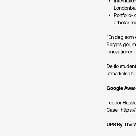
Internati
Londonbas
Portfolio
arbetar m
"En dag som 
Berghs gör, me
innovationer i
De tio studen
utmärkelse til
Google Awar
Teodor Hässler
Case:
https:
UPS By The 