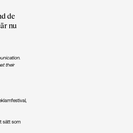
nd de
 är nu
unication.
at their
klamfestival,
t sätt som