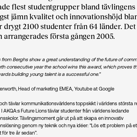
de flest studentgrupper bland tävlingens
gst jämn kvalitet och innovationshöjd bla
r drygt 2100 studenter från 64 länder. Det
en arrangerades första gången 2005.
 from Berghs show a great understanding of the future of comm
urth consecutive year the school wins this award, which proves th
rds building young talent is a successful one.”
terworth, Head of marketing EMEA, Youtube at Google
och tävlar kommunikationsvärldens toppskikt i världens största re
 I AKQA:s Future Lions tävlar studenter från världens ledande
sskolor. Tävlingsmoment går ut på att skapa en innovativ
slösning genom ny teknik och nya idéer: “Lös ett problem på et
t för tre år sedan”.