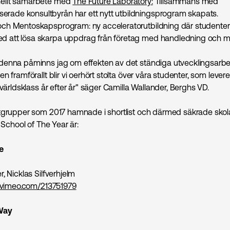
onellt samarbete med
The Future Laboratory:
Tillsammans med
erade konsultbyrån har ett nytt utbildningsprogram skapats.
- och Mentoskapsprogram
: ny acceleratorutbildning där studenter
ed att lösa skarpa uppdrag från företag med handledning och m
denna påminns jag om effekten av det ständiga utvecklingsarb
n framförallt blir vi oerhört stolta över våra studenter, som lever
 världsklass år efter år" säger Camilla Wallander, Berghs VD.
tgrupper som 2017 hamnade i shortlist och därmed säkrade sko
l School of The Year är:
e
, Nicklas Silfverhjelm
//vimeo.com/213751979
Way