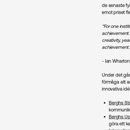
de senaste fyr
emot priset fl
“For one insti
achievement. 
creativity, ye
achievement. 
- Ian Wharton
Under det gån
förmåga att ar
innovativa id
Berghs St
kommunikat
Berghs U
göra ett kar