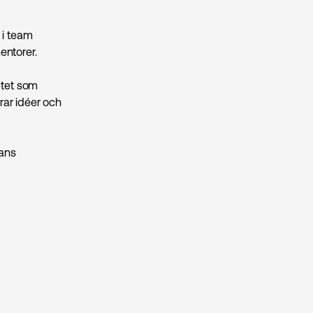
 i team
entorer.
etet som
erar idéer och
lans