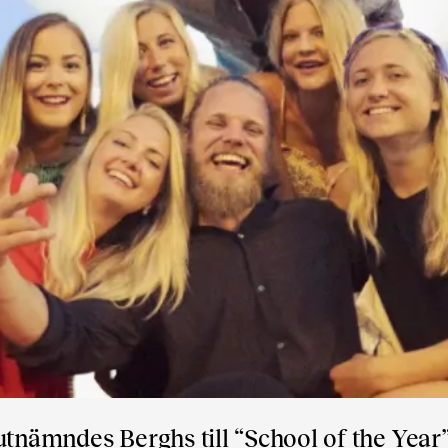
utnämndes Berghs till “School of the Year”