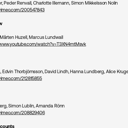
r, Peder Renvall, Charlotte Illemann, Simon Mikkelsson Nolin
//vimeo.com/200547843
w
 Mårten Huzell, Marcus Lundwall
//www.youtube.com/watch?v=T3XN4mtMsvk
 Edvin Thorbjörnsson, David Lindh, Hanna Lundberg, Alice Krug
/vimeo.com/212815855
erg, Simon Lublin, Amanda Rönn
//vimeo.com/208829406
scounts