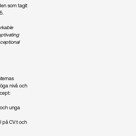
lden som tagit
5.
arkable
ptivating
xceptional
nternas
 höga nivå och
cept:
n och unga
el på CV:t och