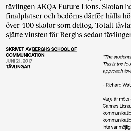
tävlingen AKQA Future Lions. Skolan ha
finalplatser och bedöms därför hålla hö
över 400 skolor som deltog. Totalt tävla
sjätte vinsten för Berghs sedan tävling
SKRIVET AV
BERGHS SCHOOL OF
COMMUNICATION
“The students
JUNI 21, 2017
This is the fo
TÄVLINGAR
approach towa
- Richard Wa
Varje år möts 
Cannes Lions.
kommunikation
kommunikation
inte var möjlig