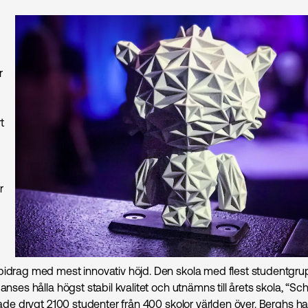
r
t
r
bidrag med mest innovativ höjd. Den skola med flest studentgr
 anses hålla högst stabil kvalitet och utnämns till årets skola, “Sch
vlade drygt 2100 studenter från 400 skolor världen över. Berghs har