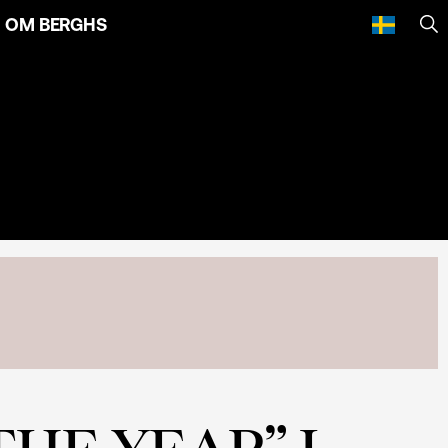
OM BERGHS
SÖ
HE YEAR” I