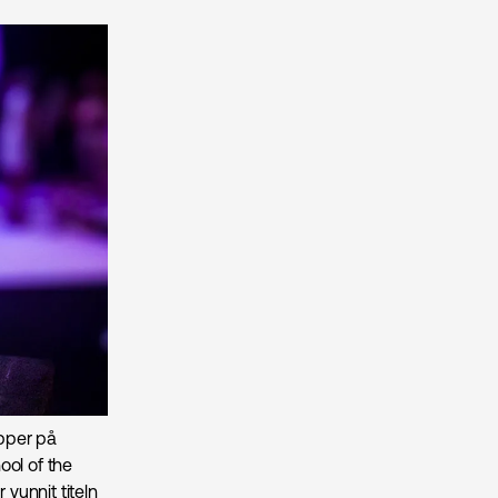
upper på
ool of the
 vunnit titeln