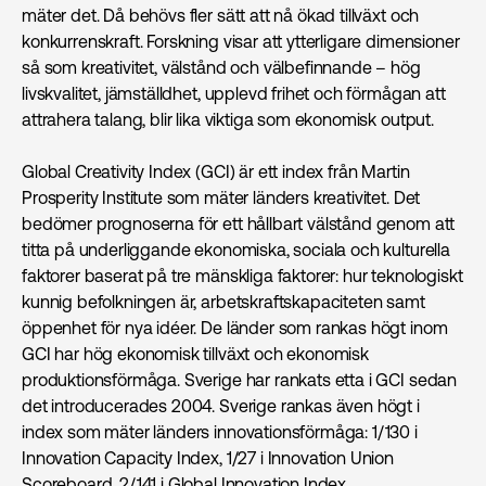
mäter det. Då behövs fler sätt att nå ökad tillväxt och
konkurrenskraft. Forskning visar att ytterligare dimensioner
så som kreativitet, välstånd och välbefinnande – hög
livskvalitet, jämställdhet, upplevd frihet och förmågan att
attrahera talang, blir lika viktiga som ekonomisk output.
Global Creativity Index (GCI) är ett index från Martin
Prosperity Institute som mäter länders kreativitet. Det
bedömer prognoserna för ett hållbart välstånd genom att
titta på underliggande ekonomiska, sociala och kulturella
faktorer baserat på tre mänskliga faktorer: hur teknologiskt
kunnig befolkningen är, arbetskraftskapaciteten samt
öppenhet för nya idéer. De länder som rankas högt inom
GCI har hög ekonomisk tillväxt och ekonomisk
produktionsförmåga. Sverige har rankats etta i GCI sedan
det introducerades 2004. Sverige rankas även högt i
index som mäter länders innovationsförmåga: 1/130 i
Innovation Capacity Index, 1/27 i Innovation Union
Scoreboard, 2/141 i Global Innovation Index.