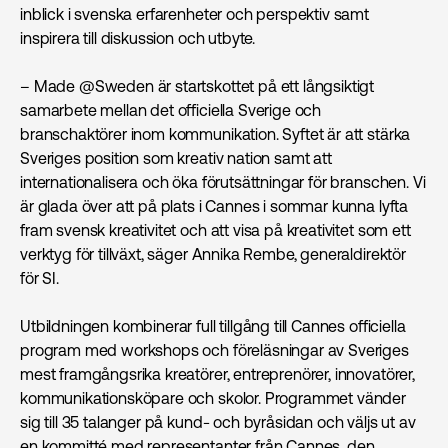
inblick i svenska erfarenheter och perspektiv samt
inspirera till diskussion och utbyte.
– Made @Sweden är startskottet på ett långsiktigt
samarbete mellan det officiella Sverige och
branschaktörer inom kommunikation. Syftet är att stärka
Sveriges position som kreativ nation samt att
internationalisera och öka förutsättningar för branschen. Vi
är glada över att på plats i Cannes i sommar kunna lyfta
fram svensk kreativitet och att visa på kreativitet som ett
verktyg för tillväxt, säger Annika Rembe, generaldirektör
för SI.
Utbildningen kombinerar full tillgång till Cannes officiella
program med workshops och föreläsningar av Sveriges
mest framgångsrika kreatörer, entreprenörer, innovatörer,
kommunikations­köpare och skolor. Programmet vänder
sig till 35 talanger på kund- och byråsidan och väljs ut av
en kommitté med representanter från Cannes, den