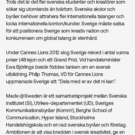
Trots det är det fler svenska studenter och kreatörer som
söker sig utomlands än tvärtom. Svenska skolor och
byråer behöver attrahera fler internationella talanger och
locka internationella konton/kunder. Sverige måste satsa
för att positionera Sverige som kreativ nation och
konkurrensen om global talang är stenhård.
Under Cannes Lions 2012 slog Sverige rekord i antal vunna
priser (48 lejon och ett Grand Prix). Vid handelsminister
Ewa Björlings besök föddes tanken om en svensk
utbildning. Philip Thomas, VD för Cannes Lions
uppmanade Sverige att: ”Dela med er av det ni kan”.
Made @Sweden är ett samarbetsprojekt mellan Svenska
institutet (SI), Utrikes-departementet (UD), Sveriges
Kommunikationsbyråer (Komm!), Berghs School of
Communication, Hyper Island, Stockholms
Handelshögskola och en rad svenska byråer och företag.
Ambitionen är att visa bredden i svensk kreativitet, ge en