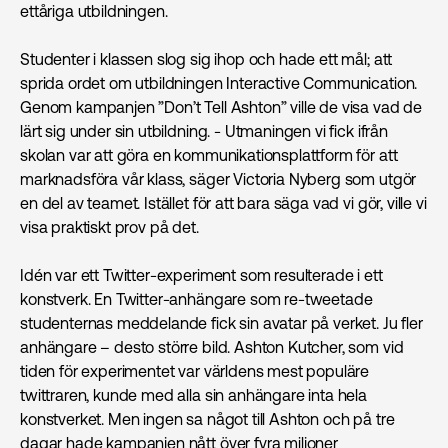
ettåriga utbildningen.
Studenter i klassen slog sig ihop och hade ett mål; att
sprida ordet om utbildningen Interactive Communication.
Genom kampanjen ”Don’t Tell Ashton” ville de visa vad de
lärt sig under sin utbildning. - Utmaningen vi fick ifrån
skolan var att göra en kommunikations­plattform för att
marknadsföra vår klass, säger Victoria Nyberg som utgör
en del av teamet. Istället för att bara säga vad vi gör, ville vi
visa praktiskt prov på det.
Idén var ett Twitter-experiment som resulterade i ett
konstverk. En Twitter-anhängare som re-tweetade
studenternas meddelande fick sin avatar på verket. Ju fler
anhängare – desto större bild. Ashton Kutcher, som vid
tiden för experimentet var världens mest populäre
twittraren, kunde med alla sin anhängare inta hela
konstverket. Men ingen sa något till Ashton och på tre
dagar hade kampanjen nått över fyra miljoner