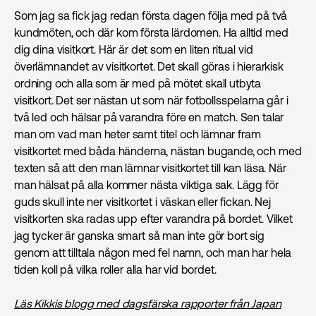
Som jag sa fick jag redan första dagen följa med på två
kundmöten, och där kom första lärdomen. Ha alltid med
dig dina visitkort. Här är det som en liten ritual vid
överlämnandet av visitkortet. Det skall göras i hierarkisk
ordning och alla som är med på mötet skall utbyta
visitkort. Det ser nästan ut som när fotbollsspelarna går i
två led och hälsar på varandra före en match. Sen talar
man om vad man heter samt titel och lämnar fram
visitkortet med båda händerna, nästan bugande, och med
texten så att den man lämnar visitkortet till kan läsa. När
man hälsat på alla kommer nästa viktiga sak. Lägg för
guds skull inte ner visitkortet i väskan eller fickan. Nej
visitkorten ska radas upp efter varandra på bordet. Vilket
jag tycker är ganska smart så man inte gör bort sig
genom att tilltala någon med fel namn, och man har hela
tiden koll på vilka roller alla har vid bordet.
Läs Kikkis blogg med dagsfärska rapporter från Japan