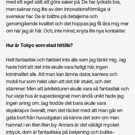
med ett eget sätt att göra saker på. De har lyckats bra,
men saknar nog lite av den innovationsförmåga vi
svenskar har. De är bättre på detaljerna och
genomgående kvalitet och det hoppas jag få lära mig mer
om när jag är här. Och, inte minst, knyta lite nya kontakter.
Hur är Tokyo som stad hittills?
Helt fantastisk och faktiskt inte alls som jag tänkt mig. Jag
hade hört att det inte skulle vara farligt här, ingen
kriminalitet alls. Att man kan lämna dator, kamera och
mobil hur som helst utan att det blir stulet, och det
stämmer. Men att arkitekturen skulle vara så fantastisk och
hur varje hus är superdesignat men ändå unikt hade jag
ingen aning om. Jag trodde det bara skulle vara
skyskrapor överallt, men det räcker med att man går en
gata bort från huvudgatan så känns det som om man
hamnat i en liten liten by. Annars är det väldigt mycket
intryck, dom är fantastiska på belysning och butiks-