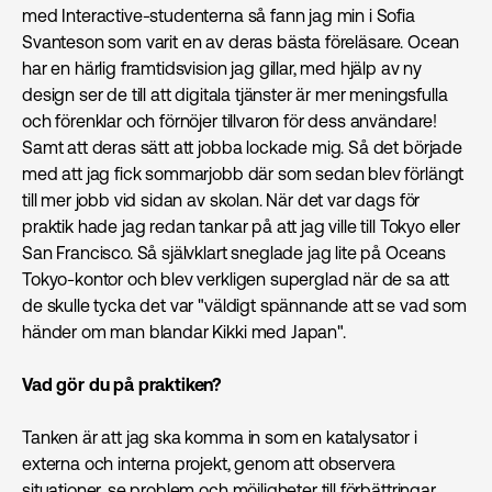
med Interactive-studenterna så fann jag min i Sofia
Svanteson som varit en av deras bästa föreläsare. Ocean
har en härlig framtidsvision jag gillar, med hjälp av ny
design ser de till att digitala tjänster är mer meningsfulla
och förenklar och förnöjer tillvaron för dess användare!
Samt att deras sätt att jobba lockade mig. Så det började
med att jag fick sommarjobb där som sedan blev förlängt
till mer jobb vid sidan av skolan. När det var dags för
praktik hade jag redan tankar på att jag ville till Tokyo eller
San Francisco. Så självklart sneglade jag lite på Oceans
Tokyo-kontor och blev verkligen superglad när de sa att
de skulle tycka det var "väldigt spännande att se vad som
händer om man blandar Kikki med Japan".
Vad gör du på praktiken?
Tanken är att jag ska komma in som en katalysator i
externa och interna projekt, genom att observera
situationer, se problem och möjligheter till förbättringar,