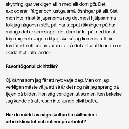
skyltning, går verkligen all in med allt dom gör. Det
exploderar i färger och lustiga små lösningar på allt. Sist
men inte minst är japanerna nog det mest hjälpsamma
folk jag någonsin stött på. Har tappat räkningen på hur
många det är som släppt det dom håller på med för att
följa mig hela vägen dit jag ska så jag kommer rätt. Vi
förstår inte ett ord av varandra, så det är tur att leende ser
likadant ut i alla länder.
Favoritögonblick hittills?
Oj, känns som jag får ett nytt varje dag. Men om jag
verkligen måste välja ett så är det nog när jag sprang på
tjejen på bilden. Hon såg verkligen ut som en liten bakelse.
Jag kände då att resan inte kunde blivit bättre.
Har du märkt av några kulturella skillnader i
arbetsklimatet och rutiner på arbetet?