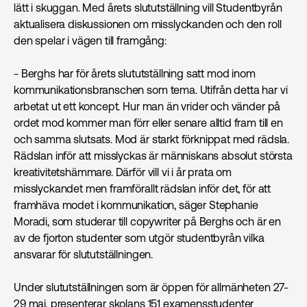
lätt i skuggan. Med årets slututställning vill Studentbyrån
aktualisera diskussionen om misslyckanden och den roll
den spelar i vägen till framgång:
- Berghs har för årets slututställning satt mod inom
kommunikations­branschen som tema. Utifrån detta har vi
arbetat ut ett koncept. Hur man än vrider och vänder på
ordet mod kommer man förr eller senare alltid fram till en
och samma slutsats. Mod är starkt förknippat med rädsla.
Rädslan inför att misslyckas är människans absolut största
kreativitetshämmare. Därför vill vi i år prata om
misslyckandet men framförallt rädslan inför det, för att
framhäva modet i kommunikation, säger Stephanie
Moradi, som studerar till copywriter på Berghs och är en
av de fjorton studenter som utgör studentbyrån vilka
ansvarar för slututställningen.
Under slututställningen som är öppen för allmänheten 27-
29 maj, presenterar skolans 151 examensstudenter