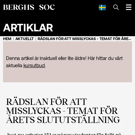
SÖK
ARTIKLAR
HEM
AKTUELLT
RÄDSLAN FÖR ATT MISSLYCKAS - TEMAT FÖR ÅRETS SLUTUTSTÄLLNING
Denna artikel är inaktuell eller lite äldre! Här hittar du vårt
aktuella
kursutbud
.
RÄDSLAN FÖR ATT
MISSLYCKAS - TEMAT FÖR
ÅRETS SLUTUTSTÄLLNING
Just nu arbetar 151 avgångsstudenter för fullt på