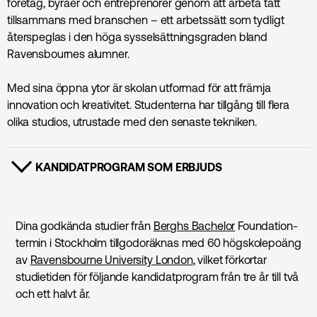
företag, byråer och entreprenörer genom att arbeta tätt
tillsammans med branschen – ett arbetssätt som tydligt
återspeglas i den höga sysselsättningsgraden bland
Ravensbournes alumner.
Med sina öppna ytor är skolan utformad för att främja
innovation och kreativitet. Studenterna har tillgång till flera
olika studios, utrustade med den senaste tekniken.
KANDIDATPROGRAM SOM ERBJUDS
VISA INNEHÅLL
Dina godkända studier från
Berghs Bachelor
Foundation-
termin i Stockholm tillgodoräknas med 60 högskolepoäng
av
Ravensbourne University London
, vilket förkortar
studietiden för följande kandidatprogram från tre år till två
och ett halvt år.