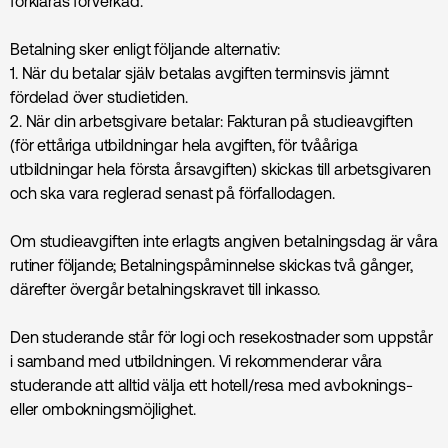
förklaras förverkad.
Betalning sker enligt följande alternativ:
1. När du betalar själv betalas avgiften terminsvis jämnt
fördelad över studietiden.
2. När din arbetsgivare betalar: Fakturan på studieavgiften
(för ettåriga utbildningar hela avgiften, för tvååriga
utbildningar hela första årsavgiften) skickas till arbetsgivaren
och ska vara reglerad senast på förfallodagen.
Om studieavgiften inte erlagts angiven betalningsdag är våra
rutiner följande; Betalningspåminnelse skickas två gånger,
därefter övergår betalningskravet till inkasso.
Den studerande står för logi och resekostnader som uppstår
i samband med utbildningen. Vi rekommenderar våra
studerande att alltid välja ett hotell/resa med avboknings-
eller ombokningsmöjlighet.