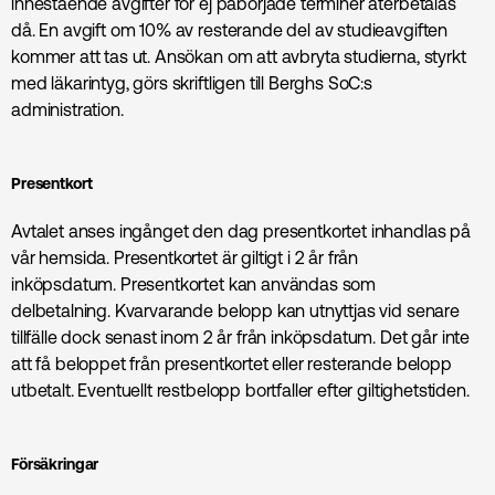
innestående avgifter för ej påbörjade terminer återbetalas
då. En avgift om 10% av resterande del av studieavgiften
kommer att tas ut. Ansökan om att avbryta studierna, styrkt
med läkarintyg, görs skriftligen till Berghs SoC:s
administration.
Presentkort
Avtalet anses ingånget den dag
presentkortet
inhandlas på
vår hemsida.
Presentkortet
är giltigt i 2 år från
inköpsdatum.
Presentkortet
kan användas som
delbetalning. Kvarvarande belopp kan utnyttjas vid senare
tillfälle dock senast inom 2 år från inköpsdatum. Det går inte
att få beloppet från
presentkortet
eller resterande belopp
utbetalt. Eventuellt restbelopp bortfaller efter giltighetstiden.
Försäkringar