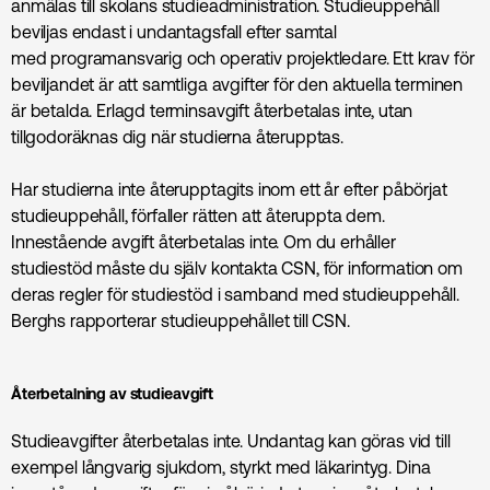
anmälas till skolans studieadministration. Studieuppehåll
beviljas endast i undantagsfall efter samtal
med programansvarig och operativ projektledare. Ett krav för
beviljandet är att samtliga avgifter för den aktuella terminen
är betalda. Erlagd terminsavgift återbetalas inte, utan
tillgodoräknas dig när studierna återupptas.
Har studierna inte återupptagits inom ett år efter påbörjat
studieuppehåll, förfaller rätten att återuppta dem.
Innestående avgift återbetalas inte. Om du erhåller
studiestöd måste du själv kontakta CSN, för information om
deras regler för studiestöd i samband med studieuppehåll.
Berghs rapporterar studieuppehållet till CSN.
Återbetalning av studieavgift
Studieavgifter återbetalas inte. Undantag kan göras vid till
exempel långvarig sjukdom, styrkt med läkarintyg. Dina