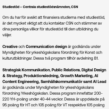
Studiestöd – Centrala studiestödsnämnden, CSN
Om du har för avsikt att finansiera studierna med studiestöd,
är det mycket viktigt att du kontaktar CSN och stämmer av
dina personliga villkor för studiestöd till den utbildning du
väljer.
Creative
och
Communication design
är godkända under
Myndigheten för yrkeshögskolans förordning för Konst och
kulturutbildningar. Dessa två program tillhör avdelning B1.
Strategisk Kommunikation
,
Public Relations
,
Digital Design
& Strategy, Produktions­ledning, Growth Marketing, AI
Content Engineering, Samhälls­kommunikatör samt AI Lead
är godkända under Myndigheten för yrkeshögskolans
förordning Yrkeshögskolan. Dessa program innefattar 200-
220 YH-poäng under 40-44 veckor. Dessa är uppdelade på
95 poäng för HT och 105 poäng för VT respektive 105 poäng