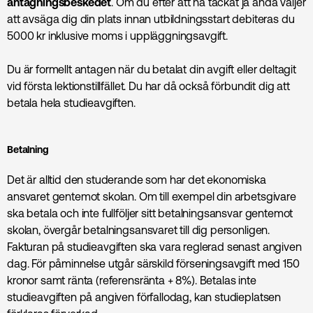
antagningsbeskedet
. Om du efter att ha tackat ja ändå väljer
att avsäga dig din plats innan utbildningsstart debiteras du
5000 kr inklusive moms i uppläggningsavgift.
Du är formellt antagen när du betalat din avgift eller deltagit
vid första lektionstillfället. Du har då också förbundit dig att
betala hela studieavgiften.
Betalning
Det är alltid den studerande som har det ekonomiska
ansvaret gentemot skolan. Om till exempel din arbetsgivare
ska betala och inte fullföljer sitt betalningsansvar gentemot
skolan, övergår betalningsansvaret till dig personligen.
Fakturan på studieavgiften ska vara reglerad senast angiven
dag. För påminnelse utgår särskild förseningsavgift med 150
kronor samt ränta (referensränta + 8%). Betalas inte
studieavgiften på angiven förfallodag, kan studieplatsen