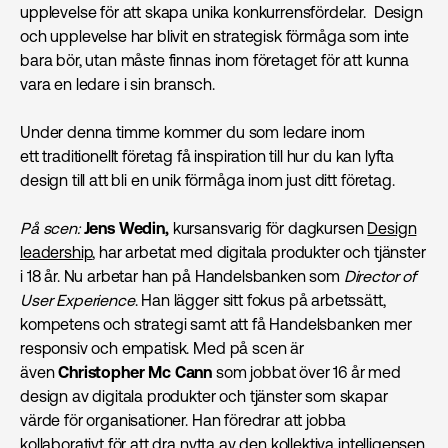
upplevelse för att skapa unika konkurrensfördelar. Design
och upplevelse har blivit en strategisk förmåga som inte
bara bör, utan måste finnas inom företaget för att kunna
vara en ledare i sin bransch.
Under denna timme kommer du som ledare inom
ett traditionellt företag få inspiration till hur du kan lyfta
design till att bli en unik förmåga inom just ditt företag.
På scen:
Jens Wedin,
kursansvarig för dagkursen
Design
leadership
, har arbetat med digitala produkter och tjänster
i 18 år. Nu arbetar han på Handelsbanken som
Director of
User Experience
. Han lägger sitt fokus på arbetssätt,
kompetens och strategi samt att få Handelsbanken mer
responsiv och empatisk. Med på scen är
även
C
hristopher Mc Cann
som jobbat över 16 år med
design av digitala produkter och tjänster som skapar
värde för organisationer. Han föredrar att jobba
kollaborativt för att dra nytta av den kollektiva intelligensen