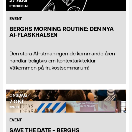
27 AUG
STOCKHOLM
EVENT
BERGHS MORNING ROUTINE: DEN NYA
AI-FLASKHALSEN
Den stora AI-utmaningen de kommande åren
handlar troligtvis om kontextarkitektur.
Välkommen på frukostseminarium!
ONSDAG
7 OKT
BERLIN
EVENT
SAVE THE DATE - BERGHS