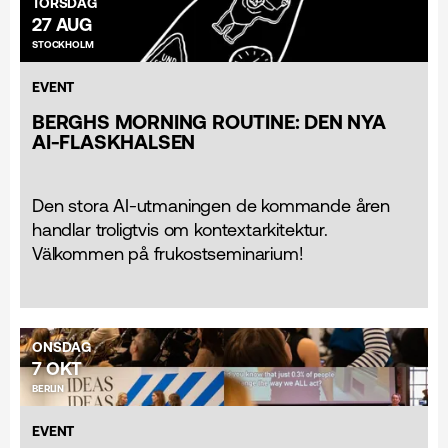
TORSDAG
27 AUG
STOCKHOLM
EVENT
BERGHS MORNING ROUTINE: DEN NYA
AI-FLASKHALSEN
Den stora AI-utmaningen de kommande åren
handlar troligtvis om kontextarkitektur.
Välkommen på frukostseminarium!
ONSDAG
7 OKT
BERLIN
EVENT