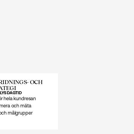
RIDNINGS- OCH
ATEGI
LYS
DAGTID
ör hela kundresan
timera och mäta
 och målgrupper