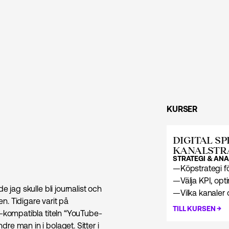
KURSER
DIGITAL SP
KANALSTR
STRATEGI & ANA
—
Köpstrategi f
—
Välja KPI, op
 jag skulle bli journalist och
—
Vilka kanaler
. Tidigare varit på
→
TILL KURSEN
l-kompatibla titeln “YouTube-
e man in i bolaget. Sitter i