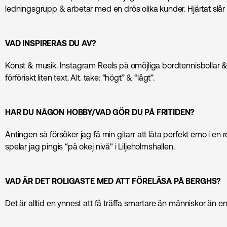
ledningsgrupp & arbetar med en drös olika kunder. Hjärtat slår 
VAD INSPIRERAS DU AV?
Konst & musik. Instagram Reels på omöjliga bordtennisbollar
förföriskt liten text. Alt. take: “högt” & “lågt”.
HAR DU NÅGON HOBBY/VAD GÖR DU PÅ FRITIDEN?
Antingen så försöker jag få min gitarr att låta perfekt emo i en re
spelar jag pingis “på okej nivå" i Liljeholmshallen.
VAD ÄR DET ROLIGASTE MED ATT FÖRELÄSA PÅ BERGHS?
Det är alltid en ynnest att få träffa smartare än människor än en 