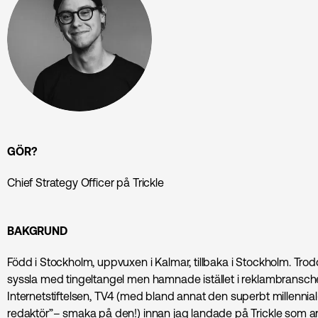
GÖR?
Chief Strategy Officer på Trickle
BAKGRUND
Född i Stockholm, uppvuxen i Kalmar, tillbaka i Stockholm. Trodde
syssla med tingeltangel men hamnade istället i reklambranschen
Internetstiftelsen, TV4 (med bland annat den superbt millennia
redaktör”– smaka på den!) innan jag landade på Trickle som andr