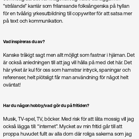
“strålande” karriär som frilansande folksångerska på hyllan
för en tvåårig yrkesutbildning till copywriter för att satsa mer
på text och kommunikation.
Vad inspireras du av?
Kanske tråkigt sagt men allt möjligt som fastnar i hjärnan. Det
är också anledningen till att jag vill hålla på med det här. Det
här yrket är kul för oss som hamstrar intryck, spaningar och
referenser; helt plötsligt får man användning för något helt
oväntat!
Har du någon hobby/vad gör du på fritiden?
Musik, TV-spel, TV, böcker. Med risk för att låta mossig vill jag
också lägga till: “internet”. Mycket av min fritid går till att
proppa huvudet fullt av alla dom där roliga sakerna som jag