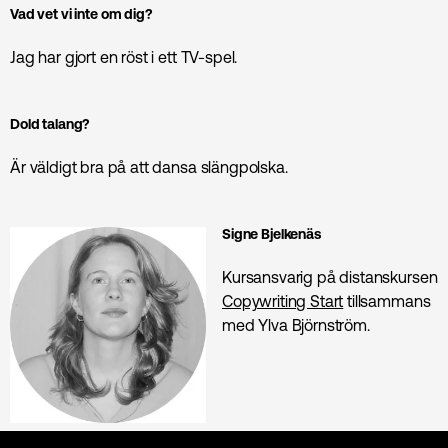
Vad vet vi inte om dig?
Jag har gjort en röst i ett TV-spel.
Dold talang?
Är väldigt bra på att dansa slängpolska.
Signe Bjelkenäs
Kursansvarig på distanskursen
Copywriting Start
tillsammans
med Ylva Björnström.