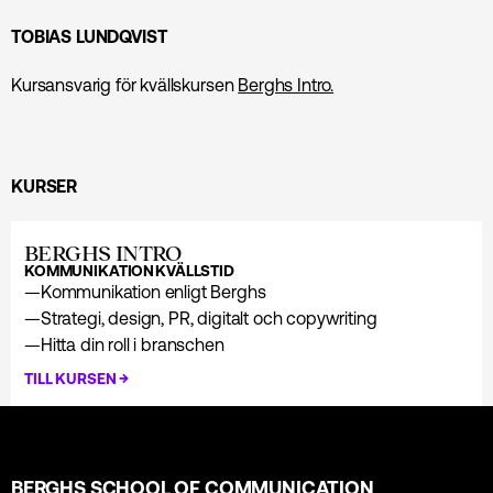
TOBIAS LUNDQVIST
Kursansvarig för kvällskursen
Berghs Intro.
KURSER
BERGHS INTRO
KOMMUNIKATION
KVÄLLSTID
—
Kommunikation enligt Berghs
—
Strategi, design, PR, digitalt och copywriting
—
Hitta din roll i branschen
→
TILL KURSEN
BERGHS SCHOOL OF COMMUNICATION