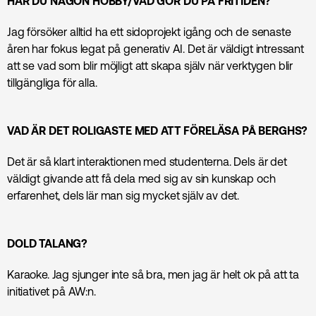
HAR DU NÅGON HOBBY/VAD GÖR DU PÅ FRITIDEN?
Jag försöker alltid ha ett sidoprojekt igång och de senaste
åren har fokus legat på generativ AI. Det är väldigt intressant
att se vad som blir möjligt att skapa själv när verktygen blir
tillgängliga för alla.
VAD ÄR DET ROLIGASTE MED ATT FÖRELÄSA PÅ BERGHS?
Det är så klart interaktionen med studenterna. Dels är det
väldigt givande att få dela med sig av sin kunskap och
erfarenhet, dels lär man sig mycket själv av det.
DOLD TALANG?
Karaoke. Jag sjunger inte så bra, men jag är helt ok på att ta
initiativet på AW:n.