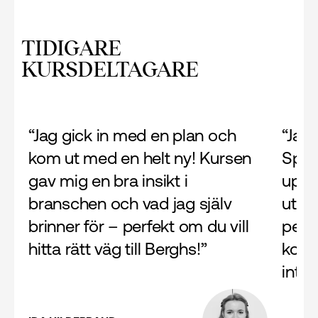
TIDIGARE
KURSDELTAGARE
“Jag gick in med en plan och
“Jag
kom ut med en helt ny! Kursen
Spän
gav mig en bra insikt i
uppg
branschen och vad jag själv
utan
brinner för – perfekt om du vill
perf
hitta rätt väg till Berghs!”
komm
inte 