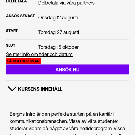
DELBETALA
Delbetala via våra partners
ANSÖK SENAST
Onsdag 12 augusti
START
Torsdag 27 augusti
SLUT
Torsdag 15 oktober
Se mer info om tider och datum
FÅ PLATSER KVAR
ANSÖK NU
KURSENS INNEHÅLL
VISA INNEHÅLL
Berghs Intro är den perfekta starten på en karriär i
kommunikations­branschen. Vissa av våra studenter
studerar vidare på något av våra heltidsprogram. Vissa