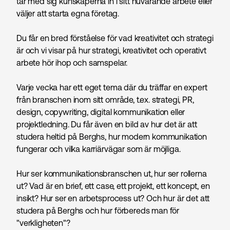
tar med sig kunskaperna in i sitt nuvarande arbete eller
väljer att starta egna företag.
Du får en bred förståelse för vad kreativitet och strategi
är och vi visar på hur strategi, kreativitet och operativt
arbete hör ihop och samspelar.
Varje vecka har ett eget tema där du träffar en expert
från branschen inom sitt område, t.ex. strategi, PR,
design, copywriting, digital kommunikation eller
projektledning. Du får även en bild av hur det är att
studera heltid på Berghs, hur modern kommunikation
fungerar och vilka karriärvägar som är möjliga.
Hur ser kommunikations­branschen ut, hur ser rollerna
ut? Vad är en brief, ett case, ett projekt, ett koncept, en
insikt? Hur ser en arbetsprocess ut? Och hur är det att
studera på Berghs och hur förbereds man för
"verkligheten"?