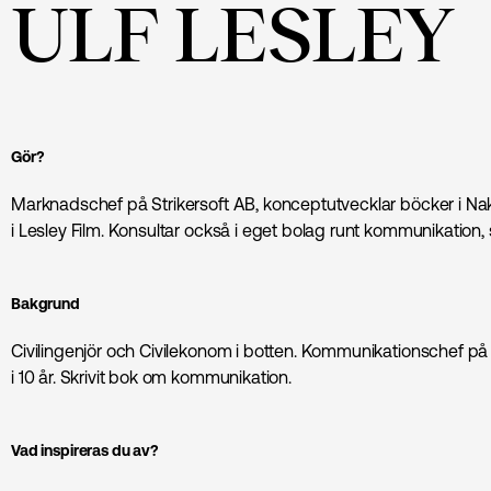
ULF LESLEY
Gör?
Marknadschef på Strikersoft AB, konceptutvecklar böcker i Na
i Lesley Film. Konsultar också i eget bolag runt kommunikation
Bakgrund
Civilingenjör och Civilekonom i botten. Kommunikations­chef p
i 10 år. Skrivit bok om kommunikation.
Vad inspireras du av?