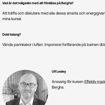
Vad är det roligaste med att föreläsa på Berghs?
Att träffa och diskutera med alla dessa smarta och energigiv
mina kurser.
Dold talang?
Vända pannkakor i luften. Imponerar fortfarande på barnen (ibland
Ulf Lesley
Ansvarig för kursen
Effektiv ma
Berghs.