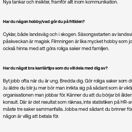
Nya tankar och insikter, framför allt inom kommunikation.
Har du någon hobby/vad gör du på fritiden?
Cyklar, både landsväg och i skogen. Säsongsstarten av landsv
påskveckan är magisk. Filmningen är lika mycket hobby som jo
också hinna med att göra roliga saker med familjen.
Har du något bra karriärtips som du vill dela med dig av?
Byt jobb ofta när du är ung. Bredda dig. Gör roliga saker som du 
Ju äldre du blir ju mer bör man inrikta sig på sådant som är vikti
organisationen man jobbar för. Känner du att du börjar bli ålder
konsult. Där är det resultat som räknas, inte statistiken på HR
måste tre saker sammanfalla. Jobba med sådant du brinner fö
någon är villig att betala för.