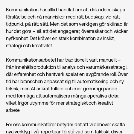
Kommunikation har alltid handlat om att dela idéer, skapa
förståelse och nå människor med rätt budskap, vid rätt
tidpunkt, på rätt sätt. Men det som verkligen gör skillnad är
hur det görs – så att det engagerar, överraskar och väcker
nyfikenhet. Det kräver en stark kombination av insikt,
strategi och kreativitet.
Kommunikations­arbetet har traditionellt varit manuellt –
från innehållsproduktion till analys och varumärkes­strategi,
där erfarenhet och hantverk spelat en avgörande roll. Över
tid har branschen anpassat sig till automatisering och ny
teknik, men AI är kraftfullare och mer genomgripande
med förmåga att automatisera många operativa delar,
vilket frigör utrymme för mer strategiskt och kreativt
arbete.
För oss kommunikatörer betyder det att vi behöver skaffa
nya verktyg i vår repertoar: förstå vad som faktiskt driver