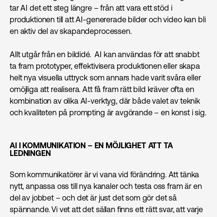
tar AI det ett steg längre – från att vara ett stöd i
produktionen till att AI-genererade bilder och video kan bli
en aktiv del av skapandeprocessen.
Allt utgår från en bildidé. AI kan användas för att snabbt
ta fram prototyper, effektivisera produktionen eller skapa
helt nya visuella uttryck som annars hade varit svåra eller
omöjliga att realisera. Att få fram rätt bild kräver ofta en
kombination av olika AI-verktyg, där både valet av teknik
och kvaliteten på prompting är avgörande – en konst i sig.
AI I KOMMUNIKATION – EN MÖJLIGHET ATT TA
LEDNINGEN
Som kommunikatörer är vi vana vid förändring. Att tänka
nytt, anpassa oss till nya kanaler och testa oss fram är en
del av jobbet – och det är just det som gör det så
spännande. Vi vet att det sällan finns ett rätt svar, att varje