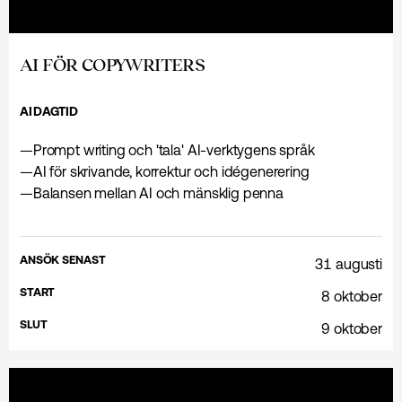
AI FÖR COPYWRITERS
AI
DAGTID
—
Prompt writing och 'tala' AI-verktygens språk
—
AI för skrivande, korrektur och idégenerering
—
Balansen mellan AI och mänsklig penna
ANSÖK SENAST
31 augusti
START
8 oktober
SLUT
9 oktober