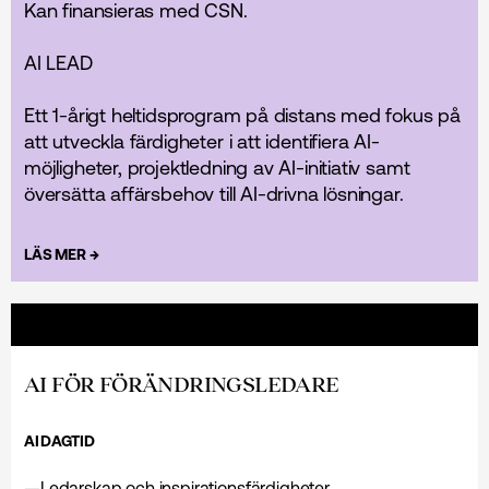
Kan finansieras med CSN.
AI LEAD
Ett 1-årigt heltidsprogram på distans med fokus på
att utveckla färdigheter i att identifiera AI-
möjligheter, projektledning av AI-initiativ samt
översätta affärsbehov till AI-drivna lösningar.
→
LÄS MER
AI FÖR FÖRÄNDRINGS­LEDARE
AI
DAGTID
—
Ledarskap och inspirationsfärdigheter