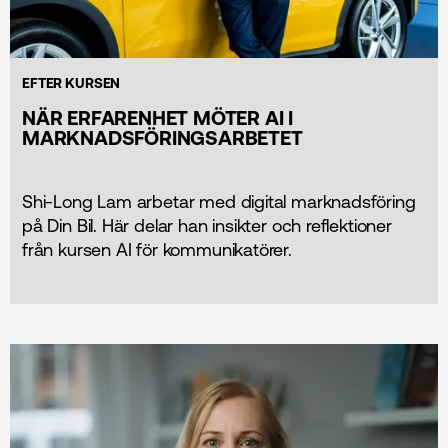
EFTER KURSEN
NÄR ERFARENHET MÖTER AI I
MARKNADSFÖRINGS­ARBETET
Shi-Long Lam arbetar med digital marknads­föring
på Din Bil. Här delar han insikter och reflektioner
från kursen AI för kommunikatörer.