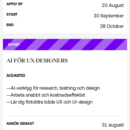
APPLY BY
20 August
START
30 September
END
28 October
NYHET
AI FÖR UX-DESIGNERS
AI
DAGTID
—
AI-verktyg för research, testning och design
—
Arbeta snabbt och kostnadseffektivt
—
Lär dig förbättra både UX och UI-design
ANSÖK SENAST
31 augusti