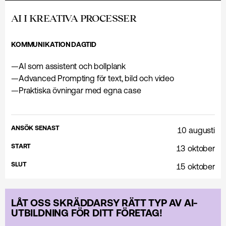
AI I KREATIVA PROCESSER
KOMMUNIKATION
DAGTID
—
AI som assistent och bollplank
—
Advanced Prompting för text, bild och video
—
Praktiska övningar med egna case
ANSÖK SENAST
10 augusti
START
13 oktober
SLUT
15 oktober
LÅT OSS SKRÄDDARSY RÄTT TYP AV AI-
UTBILDNING FÖR DITT FÖRETAG!