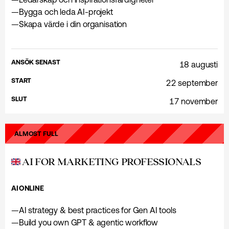
—
Bygga och leda AI-projekt
—
Skapa värde i din organisation
ANSÖK SENAST
18 augusti
START
22 september
SLUT
17 november
ALMOST FULL
AI FOR MARKETING PROFESSIONALS
AI
ONLINE
—
AI strategy & best practices for Gen AI tools
—
Build you own GPT & agentic workflow