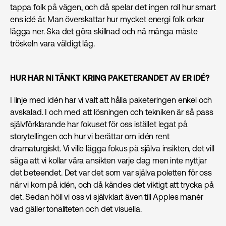
tappa folk på vägen, och då spelar det ingen roll hur smart
ens idé är. Man överskattar hur mycket energi folk orkar
lägga ner. Ska det göra skillnad och nå många måste
tröskeln vara väldigt låg.
HUR HAR NI TÄNKT KRING PAKETERANDET AV ER IDÉ?
I linje med idén har vi valt att hålla paketeringen enkel och
avskalad. I och med att lösningen och tekniken är så pass
självförklarande har fokuset för oss istället legat på
storytellingen och hur vi berättar om idén rent
dramaturgiskt. Vi ville lägga fokus på själva insikten, det vill
säga att vi kollar våra ansikten varje dag men inte nyttjar
det beteendet. Det var det som var själva poletten för oss
när vi kom på idén, och då kändes det viktigt att trycka på
det. Sedan höll vi oss vi självklart även till Apples manér
vad gäller tonaliteten och det visuella.