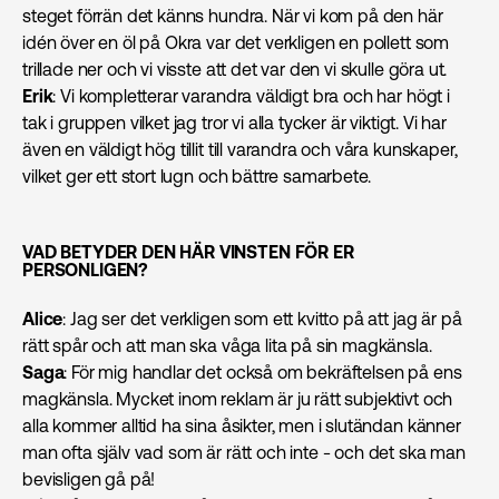
steget förrän det känns hundra. När vi kom på den här
idén över en öl på Okra var det verkligen en pollett som
trillade ner och vi visste att det var den vi skulle göra ut.
Erik
: Vi kompletterar varandra väldigt bra och har högt i
tak i gruppen vilket jag tror vi alla tycker är viktigt. Vi har
även en väldigt hög tillit till varandra och våra kunskaper,
vilket ger ett stort lugn och bättre samarbete.
VAD BETYDER DEN HÄR VINSTEN FÖR ER
PERSONLIGEN?
Alice
: Jag ser det verkligen som ett kvitto på att jag är på
rätt spår och att man ska våga lita på sin magkänsla.
Saga
: För mig handlar det också om bekräftelsen på ens
magkänsla. Mycket inom reklam är ju rätt subjektivt och
alla kommer alltid ha sina åsikter, men i slutändan känner
man ofta själv vad som är rätt och inte - och det ska man
bevisligen gå på!