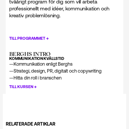
tvåårigt program för dig som vill arbeta
professionellt med idéer, kommunikation och
kreativ problemlösning.
→
TILL PROGRAMMET
BERGHS INTRO
KOMMUNIKATION
KVÄLLSTID
—
Kommunikation enligt Berghs
—
Strategi, design, PR, digitalt och copywriting
—
Hitta din roll i branschen
→
TILL KURSEN
RELATERADE ARTIKLAR