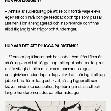
HUR VAR LÄRAREN?
– Annika är superduktig på att se och förstå varje elevs
egen stil och nivå och ge feedback och tips som passar
just hen. Hon är engagerad och inspirerande och finns
alltid tillgänglig vid frågor och funderingar.
HUR VAR DET ATT PLUGGA PÅ DISTANS?
– Eftersom jag frilansar och har jobbat hemifrån i flera år
så är jag van vid att lägga upp mitt eget schema. Jag tror
det är viktigt att hitta rutiner som passar ens egna
energinivåer under dagen. Jag vet vid det här laget att jag
jobbar bäst förmiddag och kväll, så jag lägger allt som
kräver mindre koncentration, typ träning, instascroll och
längre hundpromenader, på eftermiddagen.