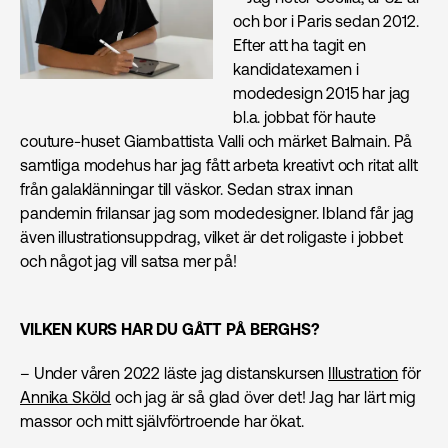
och bor i Paris sedan 2012.
Efter att ha tagit en
kandidatexamen i
modedesign 2015 har jag
bl.a. jobbat för haute
couture-huset Giambattista Valli och märket Balmain. På
samtliga modehus har jag fått arbeta kreativt och ritat allt
från galaklänningar till väskor. Sedan strax innan
pandemin frilansar jag som modedesigner. Ibland får jag
även illustrationsuppdrag, vilket är det roligaste i jobbet
och något jag vill satsa mer på!
VILKEN KURS HAR DU GÅTT PÅ BERGHS?
– Under våren 2022 läste jag distanskursen
Illustration
för
Annika Sköld
och jag är så glad över det! Jag har lärt mig
massor och mitt självförtroende har ökat.