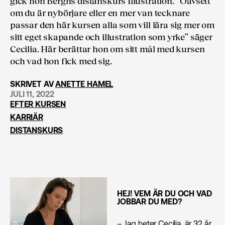
gick hon Berghs distanskurs Illustration. “Oavsett
om du är nybörjare eller en mer van tecknare
passar den här kursen alla som vill lära sig mer om
sitt eget skapande och illustration som yrke” säger
Cecilia. Här berättar hon om sitt mål med kursen
och vad hon fick med sig.
SKRIVET AV
ANETTE HAMEL
JULI 11, 2022
EFTER KURSEN
KARRIÄR
DISTANSKURS
HEJ! VEM ÄR DU OCH VAD
JOBBAR DU MED?
– Jag heter Cecilia, är 32 år