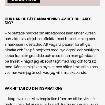
HUR HAR DU FÅTT ANVÄNDNING AV DET DU LÄRDE
DIG?
– Vi pratade mycket om arbetsprocessen under kursen
och vikten av att jobba effektivt med brainstorming och
småskisser i idéstadiet. Att våga ta pauser för att gå
tillbaka och ”se på projektet med nya ögon” och verkligen
jobba fram sin grundidé och skiss innan man går vidare
på finliret – något jag absolut tagit med mig och fortsatt
med. Känner mig även mycket mer säker i min stil nu och
vet mer vem jag är och vad jag vill i mitt skapande.
VAR HITTAR DU DIN INSPIRATION?
– Idag överöses vi av inspiration i form av bilder, vilket är
härligt, men det riskerar också att dränka ens egen vision.