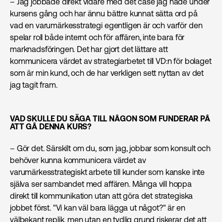
– Jag jobbade direkt vidare med det case jag hade under
kursens gång och har ännu bättre kunnat sätta ord på
vad en varumärkes­strategi egentligen är och varför den
spelar roll både internt och för affären, inte bara för
marknadsföringen. Det har gjort det lättare att
kommunicera värdet av strategiarbetet till VD:n för bolaget
som är min kund, och de har verkligen sett nyttan av det
jag tagit fram.
VAD SKULLE DU SÄGA TILL NÅGON SOM FUNDERAR PÅ
ATT GÅ DENNA KURS?
– Gör det. Särskilt om du, som jag, jobbar som konsult och
behöver kunna kommunicera värdet av
varumärkesstrategiskt arbete till kunder som kanske inte
själva ser sambandet med affären. Många vill hoppa
direkt till kommunikation utan att göra det strategiska
jobbet först. "Vi kan väl bara lägga ut något?" är en
välbekant replik, men utan en tydlig grund riskerar det att