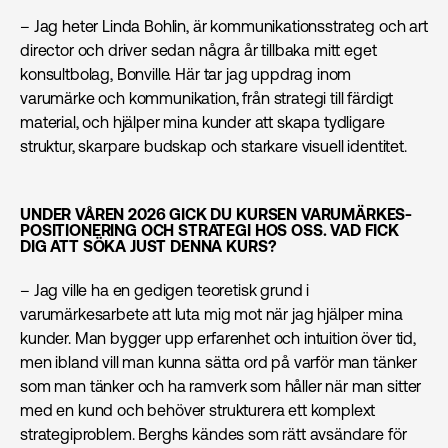
– Jag heter Linda Bohlin, är kommunikationsstrateg och art
director och driver sedan några år tillbaka mitt eget
konsultbolag, Bonville. Här tar jag uppdrag inom
varumärke och kommunikation, från strategi till färdigt
material, och hjälper mina kunder att skapa tydligare
struktur, skarpare budskap och starkare visuell identitet.
UNDER VÅREN 2026 GICK DU KURSEN VARUMÄRKES­
POSITIONERING OCH STRATEGI HOS OSS. VAD FICK
DIG ATT SÖKA JUST DENNA KURS?
– Jag ville ha en gedigen teoretisk grund i
varumärkesarbete att luta mig mot när jag hjälper mina
kunder. Man bygger upp erfarenhet och intuition över tid,
men ibland vill man kunna sätta ord på varför man tänker
som man tänker och ha ramverk som håller när man sitter
med en kund och behöver strukturera ett komplext
strategiproblem. Berghs kändes som rätt avsändare för