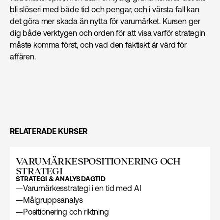
bli slöseri med både tid och pengar, och i värsta fall kan
det göra mer skada än nytta för varumärket. Kursen ger
dig både verktygen och orden för att visa varför strategin
måste komma först, och vad den faktiskt är värd för
affären.
RELATERADE KURSER
VARUMÄRKES­POSITIONERING OCH
STRATEGI
STRATEGI & ANALYS
DAGTID
—
Varumärkes­strategi i en tid med AI
—
Målgruppsanalys
—
Positionering och riktning