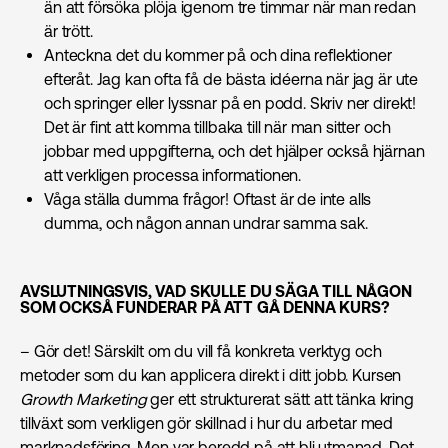
än att försöka plöja igenom tre timmar när man redan
är trött.
Anteckna det du kommer på och dina reflektioner
efteråt. Jag kan ofta få de bästa idéerna när jag är ute
och springer eller lyssnar på en podd. Skriv ner direkt!
Det är fint att komma tillbaka till när man sitter och
jobbar med uppgifterna, och det hjälper också hjärnan
att verkligen processa informationen.
Våga ställa dumma frågor! Oftast är de inte alls
dumma, och någon annan undrar samma sak.
AVSLUTNINGSVIS, VAD SKULLE DU SÄGA TILL NÅGON
SOM OCKSÅ FUNDERAR PÅ ATT GÅ DENNA KURS?
– Gör det! Särskilt om du vill få konkreta verktyg och
metoder som du kan applicera direkt i ditt jobb. Kursen
Growth Marketing
ger ett strukturerat sätt att tänka kring
tillväxt som verkligen gör skillnad i hur du arbetar med
marknads­föring. Men var beredd på att bli utmanad. Det