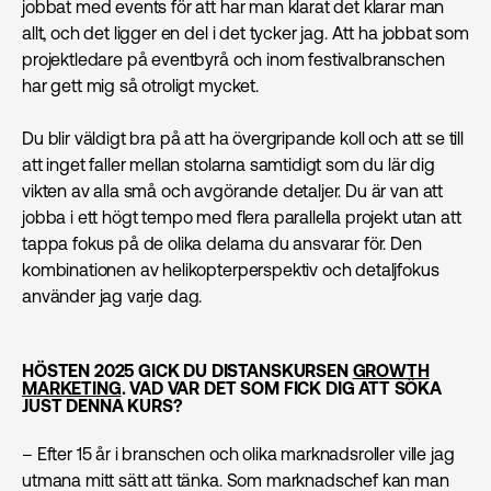
jobbat med events för att har man klarat det klarar man
allt, och det ligger en del i det tycker jag. Att ha jobbat som
projektledare på eventbyrå och inom festivalbranschen
har gett mig så otroligt mycket.
Du blir väldigt bra på att ha övergripande koll och att se till
att inget faller mellan stolarna samtidigt som du lär dig
vikten av alla små och avgörande detaljer. Du är van att
jobba i ett högt tempo med flera parallella projekt utan att
tappa fokus på de olika delarna du ansvarar för. Den
kombinationen av helikopterperspektiv och detaljfokus
använder jag varje dag.
HÖSTEN 2025 GICK DU DISTANSKURSEN
GROWTH
MARKETING
. VAD VAR DET SOM FICK DIG ATT SÖKA
JUST DENNA KURS?
– Efter 15 år i branschen och olika marknadsroller ville jag
utmana mitt sätt att tänka. Som marknadschef kan man