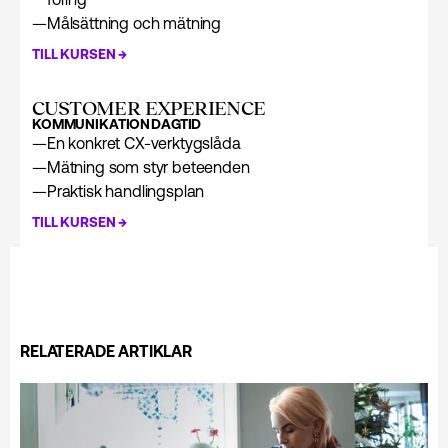
—
Målsättning och mätning
→
TILL KURSEN
CUSTOMER EXPERIENCE
KOMMUNIKATION
DAGTID
—
En konkret CX-verktygslåda
—
Mätning som styr beteenden
—
Praktisk handlingsplan
→
TILL KURSEN
RELATERADE ARTIKLAR