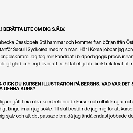
! BERÄTTA LITE OM DIG SJÄLV.
Rebecka Cassiopeia Stålhammar och kommer från början från Ös
utanför Seoul i Sydkorea med min man. Här i Korea jobbar jag s
 engelsklärare. Jag tog min kandidat i bildpedagogik precis innan
väldigt glad och nöjd över att ha hittat ett jobb direkt relaterat till 
4 GICK DU KURSEN
ILLUSTRATION
PÅ BERGHS. VAD VAR DET 
KA DENNA KURS?
igare gått flera olika konstrelaterade kurser och utbildningar oc
äldigt länge innan jag sökte. Till slut bestämde jag mig för att kurs
 mig själv och att det passade bra då jag ändå endast jobbade del