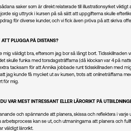
ådana saker som är direkt relaterade till illustrationsyrket viktigt 
orde sig uttryck i kursen på så sätt att uppgifterna skulle efterlik
ppdrag för diverse kunder, och vi fick även pröva på att skriva offe
 ATT PLUGGA PÅ DISTANS?
mig väldigt bra, eftersom jag bor så långt bort. Tidsskillnaden var
 det skulle funka med torsdagsträffarna (då klockan var 4 på natt
 extra tacksam för att Annika jobbade runt tidsskillnaden med m
 att jag kunde få mycket ut av kursen, trots att onlineträffarna 
t för mig.
DU VAR MEST INTRESSANT ELLER LÄRORIKT PÅ UTBILDNING
anande och spännande att planera, skissa och reflektera i varje u
ns arbetsprocess kan se ut, och utmaningarna att planera och fullf
 väldigt lärorikt.