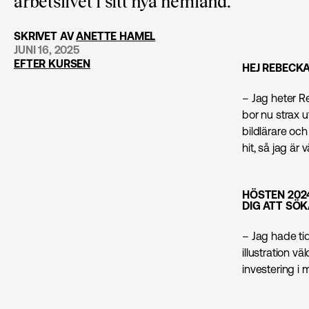
arbetslivet i sitt nya hemland.
SKRIVET AV
ANETTE HAMEL
JUNI 16, 2025
EFTER KURSEN
HEJ REBECKA
– Jag heter 
bor nu strax 
bildlärare och
hit, så jag är 
HÖSTEN 202
DIG ATT SÖ
– Jag hade tid
illustration v
investering i