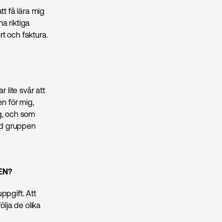
att få lära mig
na riktiga
rt och faktura.
 lite svår att
en för mig,
ig, och som
med gruppen
EN?
ppgift. Att
ölja de olika