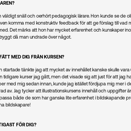
RAREN?
n väldigt snäll och oerhört pedagogisk lärare. Hon kunde se de ol
även komma med konstruktiv feedback för att ge förslag till va
med. Det märks att hon har mycket erfarenhet och kunskaper in
 tryggt då man undrade över något.
FÅTT MED DIG FRÅN KURSEN?
n startade tänkte jag att mycket av innehållet kanske skulle va
 tidigare kurser jag gått, men det visade sig att just för att jag 
r med mig sedan innan, kunde jag istället fördjupa mig mer i de
ad av. Jag tycker att illustrationskursens innehåll och uppgifter 
 passa både de som har ganska lite erfarenhet i bildskapande p
na bildskapare!
TIGAST FÖR DIG?