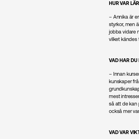
HUR VAR LÄ
– Annika är e
styrkor, men 
jobba vidare 
vilket kändes
VAD HAR DU 
– Innan kurse
kunskaper från
grundkunskape
mest intresser
så att de kan
också mer va
VAD VAR VIK