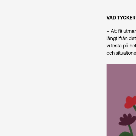
VAD TYCKER
– Att få utman
långt ifrån de
vi testa på he
och situationer