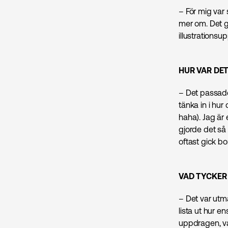
– För mig var s
mer om. Det gj
illustrationsu
HUR VAR DET
– Det passade 
tänka in i hur
haha). Jag är
gjorde det så
oftast gick bor
VAD TYCKER 
– Det var utm
lista ut hur e
uppdragen, var