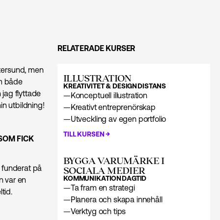
RELATERADE KURSER
tersund, men
ILLUSTRATION
om både
KREATIVITET & DESIGN
DISTANS
 jag flyttade
—
Konceptuell illustration
min utbildning!
—
Kreativt entreprenörskap
—
Utveckling av egen portfolio
→
TILL KURSEN
SOM FICK
BYGGA VARUMÄRKE I
h funderat på
SOCIALA MEDIER
KOMMUNIKATION
DAGTID
en var en
—
Ta fram en strategi
tid.
—
Planera och skapa innehåll
—
Verktyg och tips