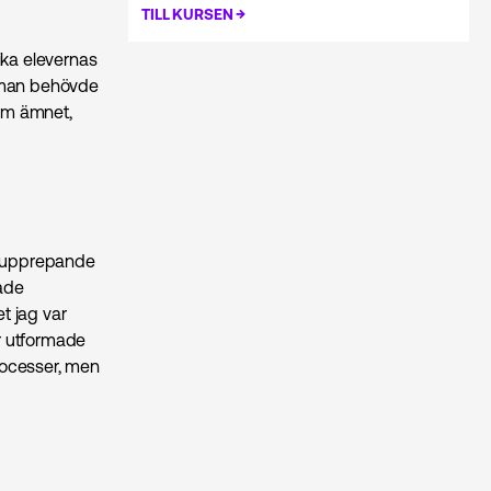
→
TILL KURSEN
ika elevernas
d man behövde
om ämnet,
ra upprepande
hade
t jag var
är utformade
rocesser, men