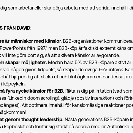
ig som arbetar eller ska börja arbeta med att sprida innehåll i di
PS FRÅN DAVID:
e är människor med känslor.
B2B-organisationer kommunicera
owerPoints från 1997," men B2B-köp är faktiskt extremt känslo
k vill inte göra bort sig, så att aktivera känslor är avgörande.
ln skapar möjligheter.
Medan bara 5% av B2B-köpare aktivt är
vid någon given tidpunkt, så skapar de övriga 95% intryck. Kän
nnehåll hjälper dig att sticka ut och bli ihågkommen när dessa pro
i köpcykeln.
på fyra nyckelkänslor för B2B.
Rikta in dig på irritation (vad som
tess (LinkedIn doom scrolling), glädje (positiv interaktion) och för
pångest). Att optimera innehåll för känslomässiga reaktioner pos
i ihågkommen!
tet genom thought leadership.
Nästa generations B2B-köpare in
 i köpbeslut och förlitar sig starkt på sociala medier. Autentiska r