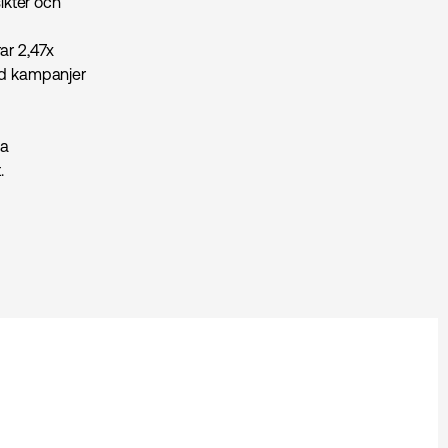
ikter och
ar 2,47x
ed kampanjer
ga
.