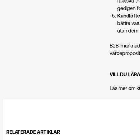
faktiska t
gedigen fo
Kundlöften
bättre va
utan dem.
B2B-marknadsf
värdepropositi
VILL DU LÄR
Läs mer om k
RELATERADE ARTIKLAR