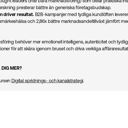
hought leaders (inte bara marknadsföring) som delar praktiska ins
rskning presterar bättre än generiska företagsbudskap.
 driver resultat.
B2B-kampanjer med tydliga kundlöften leverer
rumärkeshälsa och 2,86x bättre marknadsandeltillväxt jämfört m
öring behöver mer emotionell intelligens, autenticitet och tydli
oner för att skära igenom bruset och driva verkliga affärsresultat
A DIG MER?
ursen
Digital spridnings- och kanalstrategi
.