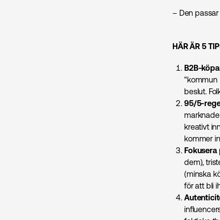
– Den passar d
HÄR ÄR 5 TI
B2B-köpar
"kommun P
beslut. Fol
95/5-rege
marknaden 
kreativt i
kommer in 
Fokusera 
dem), tris
(minska kö
för att bl
Autentici
influencers