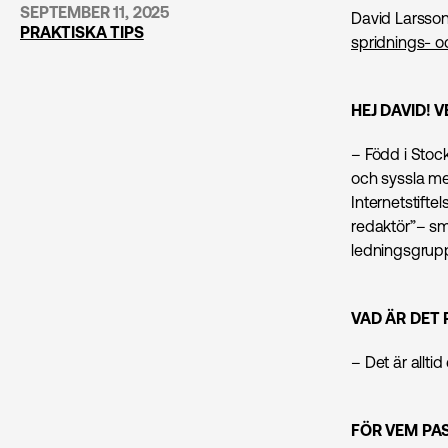
SEPTEMBER 11, 2025
David Larsson 
PRAKTISKA TIPS
spridnings- o
HEJ DAVID! 
– Född i Stock
och syssla me
Internetstift
redaktör”– sm
ledningsgrupp 
VAD ÄR DET
– Det är allti
FÖR VEM PAS