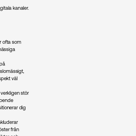
gitala kanaler.
r ofta som
mässiga
 på
slomässigt,
spekt väl
 verkligen stör
troende
itionerar dig
kluderar
öster från