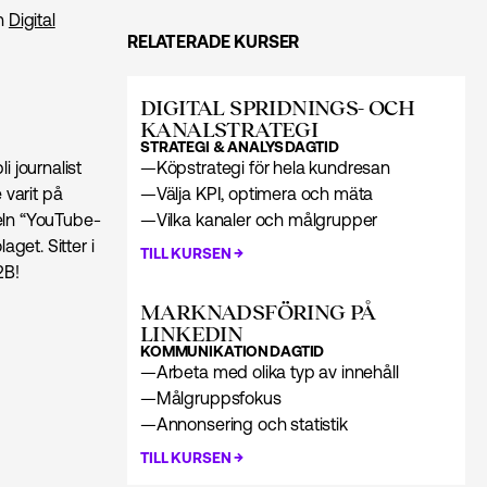
en
Digital
RELATERADE KURSER
DIGITAL SPRIDNINGS- OCH
KANALSTRATEGI
STRATEGI & ANALYS
DAGTID
i journalist
—
Köpstrategi för hela kundresan
 varit på
—
Välja KPI, optimera och mäta
teln “YouTube-
—
Vilka kanaler och målgrupper
get. Sitter i
→
TILL KURSEN
2B!
MARKNADS­FÖRING PÅ
LINKEDIN
KOMMUNIKATION
DAGTID
—
Arbeta med olika typ av innehåll
—
Målgruppsfokus
—
Annonsering och statistik
→
TILL KURSEN