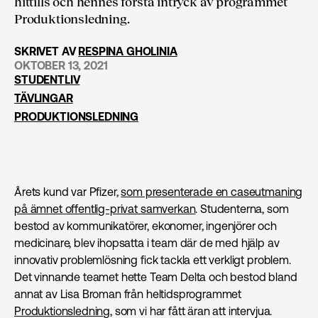
hittills och hennes första intryck av programmet
Produktions­ledning.
SKRIVET AV
RESPINA GHOLINIA
OKTOBER 13, 2021
STUDENTLIV
TÄVLINGAR
PRODUKTIONS­LEDNING
Årets kund var Pfizer,
som presenterade en caseutmaning
på ämnet offentlig-privat samverkan
. Studenterna, som
bestod av kommunikatörer, ekonomer, ingenjörer och
medicinare, blev ihopsatta i team där de med hjälp av
innovativ problemlösning fick tackla ett verkligt problem.
Det vinnande teamet hette Team Delta och bestod bland
annat av Lisa Broman från heltidsprogrammet
Produktions­ledning
, som vi har fått äran att intervjua.