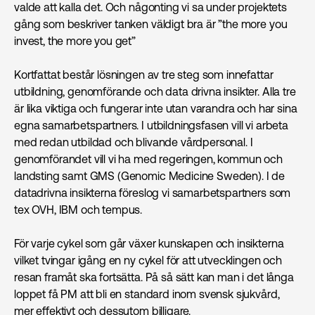
valde att kalla det. Och någonting vi sa under projektets
gång som beskriver tanken väldigt bra är ”the more you
invest, the more you get”
Kortfattat består lösningen av tre steg som innefattar
utbildning, genomförande och data drivna insikter. Alla tre
är lika viktiga och fungerar inte utan varandra och har sina
egna samarbetspartners. I utbildningsfasen vill vi arbeta
med redan utbildad och blivande vårdpersonal. I
genomförandet vill vi ha med regeringen, kommun och
landsting samt GMS
(Genomic Medicine Sweden). I
de
datadrivna insikterna föreslog vi samarbetspartners som
tex OVH, IBM och tempus.
För varje cykel som går växer kunskapen och insikterna
vilket tvingar igång en ny cykel för att utvecklingen och
resan framåt ska fortsätta. På så sätt kan man i det långa
loppet få PM att bli en standard inom svensk sjukvård,
mer effektivt och dessutom billigare.