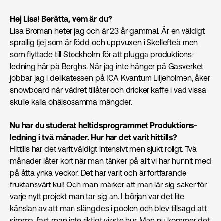
Hej Lisa! Berätta, vem är du?
Lisa Broman heter jag och är 23 år gammal. Är en väldigt
sprallig tjej som är född och uppvuxen i Skellefteå men
som flyttade till Stockholm för att plugga produktions­
ledning här på Berghs. När jag inte hänger på Gasverket
jobbar jag i delikatessen på ICA Kvantum Liljeholmen, åker
snowboard när vädret tillåter och dricker kaffe i vad vissa
skulle kalla ohälsosamma mängder.
Nu har du studerat heltidsprogrammet Produktions­
ledning i två månader. Hur har det varit hittills?
Hittills har det varit väldigt intensivt men sjukt roligt. Två
månader låter kort när man tänker på allt vi har hunnit med
på åtta ynka veckor. Det har varit och är fortfarande
fruktansvärt kul! Och man märker att man lär sig saker för
varje nytt projekt man tar sig an. I början var det lite
känslan av att man slängdes i poolen och blev tillsagd att
simma, fast man inte riktigt visste hur. Men nu kommer det