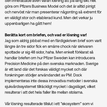
Sen innefattade även våran lösning att på lång sikt helt
göra om Pfizers Business Model och det är alltid pirrigt
och nervöst när man presenterar någonting så extremt för
en väldigt stor och etablerad kund. Men det verkar ju
uppenbarligen ha gått hem!
Berätta kort om briefen, och vad er lösning var!
Jag som aldrig jobbat med en färdigskriven brief som varit
längre än tre sidor fick en smärre chock när skrivaren
spottade ur sig 48 sidor, haha. Men enkelt förklarat så
handlar briefen om hur Pfizer Sweden kan introducera
Precision Medicine på den svenska marknaden. Sverige
är ett land där det forskas väldigt mycket och där
forskningen stödjer användandet av PM. Dock
implementeras inte dessa innovativa metoder i svenska
sjukvårdssystemet tillräckligt mycket i dagsläget, vilket
resulterar i att det hela faller lite mellan stolarna.
Vår lösning resulterade tillslut i ett ”ekosystem” som vi