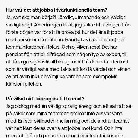
Hur var det att jobba i tvärfunktionella team?
Ja, vart ska man börja?! Lärorikt, utmanande och väldigt
väldigt roligt. Anledningen till att jag sökte till tävlingen från
första början var för att få prova på hur det är att jobba
med personer som inte nödvändigtvis (läs: inte alls) har
kommunikationen i fokus. Och oj vilken resa! Det har
pendlat från att bli tillfrågad som någon typ av expert, till
att få kriga sig nästintill blodig för att få de andra i teamet
som är väldigt vana med fakta att förstå värdet och vikten
av att även inkludera mjuka värden som exempelvis
känslor i pitchen.
På vilket sätt bidrog du till teamet?
Jag bidrog med en väldig sprallig energi och ett sätt att se
på saker som mina teammedlemmar inte alls var vana
med. En stor skillnaden mellan mig och de andra i teamet
var helt klart deras ovana att jobba mot kund. Och inte
minst att stå och presentera sina idéer framför kunden.