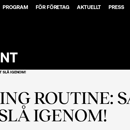
PROGRAM
FÖR FÖRETAG
AKTUELLT
PRESS
ENT
T SLÅ IGENOM!
NG ROUTINE: SÅ
SLÅ IGENOM!