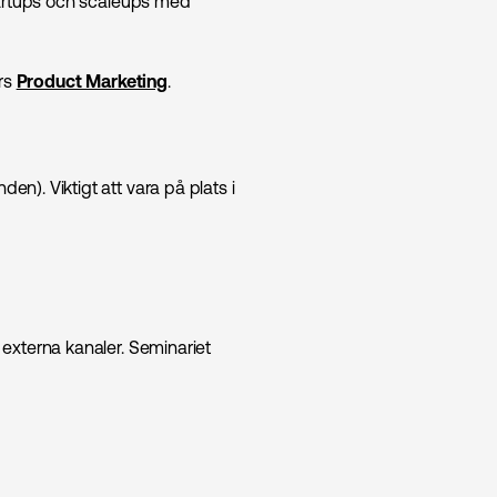
startups och scaleups med
urs
Product Marketing
.
n). Viktigt att vara på plats i
externa kanaler. Seminariet