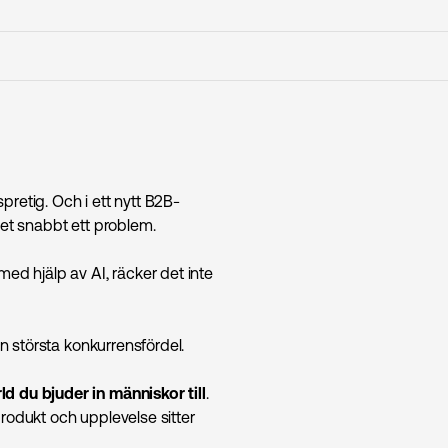
pretig. Och i ett nytt B2B-
det snabbt ett problem.
med hjälp av AI, räcker det inte
in största konkurrensfördel.
rld du bjuder in människor till
.
produkt och upplevelse sitter