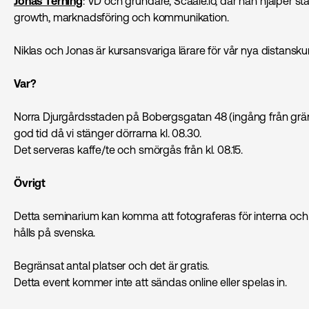
Jonas Terning
: VD och grundare, Scaale.io, där han hjälper 
growth, marknads­föring och kommunikation.
Niklas och Jonas är kursansvariga lärare för vår nya distansk
Var?
Norra Djurgårdsstaden på Bobergsgatan 48 (ingång från grände
god tid då vi stänger dörrarna kl. 08.30.
Det serveras kaffe/te och smörgås från kl. 08.15.
Övrigt
Detta seminarium kan komma att fotograferas för interna och 
hålls på svenska.
Begränsat antal platser och det är gratis.
Detta event kommer inte att sändas online eller spelas in.