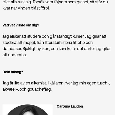
eller alla runt sig. Försök vara följsam som gräset, så står du
kvar när vinden blåst förbi.
Vad vet vi inte om dig?
Jag älskar att studera och går ständigt kurser. Jag gillar att
studera allt möjligt, från litteraturhistoria till php och
databaser. Sjukligt nyfiken, och kanske är det därför jag gillar
att undervisa.
Dold talang?
Jag är lite av en alkemist. I källaren river jag min egen tusch-,
akvarell-, och gouachefärg.
Carolina Laudon