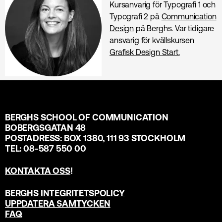
Kursanvarig för Typografi 1 och
Typografi 2 på
Communication
Design
på Berghs. Var tidigare
ansvarig för kvällskursen
Grafisk Design Start.
BERGHS SCHOOL OF COMMUNICATION
BOBERGSGATAN 48
POSTADRESS: BOX 1380, 111 93 STOCKHOLM
TEL: 08-587 550 00
KONTAKTA OSS
!
BERGHS INTEGRITETSPOLICY
UPPDATERA SAMTYCKEN
FAQ