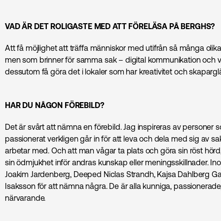
VAD ÄR DET ROLIGASTE MED ATT FÖRELÄSA PÅ BERGHS?
Att få möjlighet att träffa människor med utifrån så många oli
men som brinner för samma sak – digital kommunikation och
dessutom få göra det i lokaler som har kreativitet och skapargläd
HAR DU NÅGON FÖREBILD?
Det är svårt att nämna en förebild. Jag inspireras av personer 
passionerat verkligen går in för att leva och dela med sig av s
arbetar med. Och att man vågar ta plats och göra sin röst hör
sin ödmjukhet inför andras kunskap eller meningsskillnader. I
Joakim Jardenberg, Deeped Niclas Strandh, Kajsa Dahlberg Gar
Isaksson för att nämna några. De är alla kunniga, passionerad
närvarande.