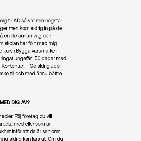
ig till AD så var min högsta
nger men kom aldrig in på de
 gå en lite annan väg och
 skolan har följt med mig
 kurs i
Bygga varumärke i
illbringat ungefär 150 dagar med
. Kontentan … Ge aldrig upp.
anske till och med ännu bättre
 MED DIG AV?
ier. Följ företag du vill
 arbeta med eller som är
het inför att de är seniorer,
ning aldrig kan lära ut. Om du