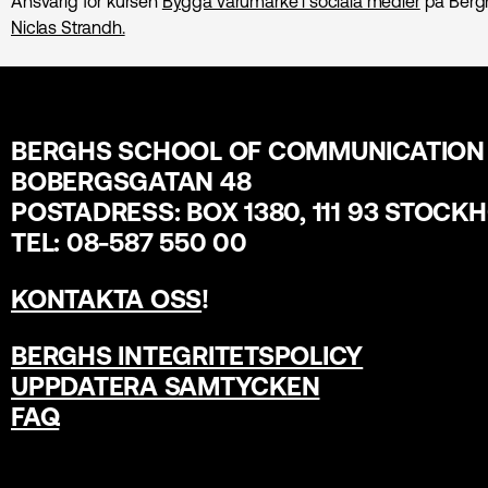
Ansvarig för kursen
Bygga varumärke i sociala medier
på Berg
Niclas Strandh.
BERGHS SCHOOL OF COMMUNICATION
BOBERGSGATAN 48
POSTADRESS: BOX 1380, 111 93 STOCK
TEL: 08-587 550 00
KONTAKTA OSS
!
BERGHS INTEGRITETSPOLICY
UPPDATERA SAMTYCKEN
FAQ