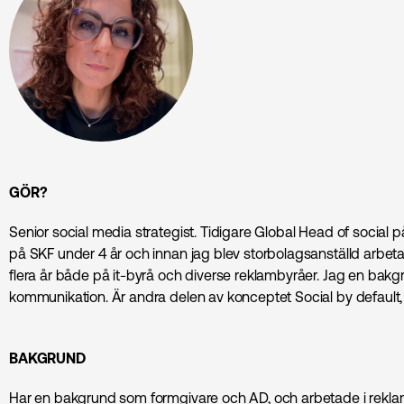
GÖR?
Senior social media strategist. Tidigare Global Head of social
på SKF under 4 år och innan jag blev storbolagsanställd arbet
flera år både på it-byrå och diverse reklambyråer. Jag en bakg
kommunikation. Är andra delen av konceptet Social by default
BAKGRUND
Har en bakgrund som formgivare och AD, och arbetade i reklam