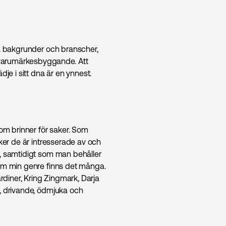
ka bakgrunder och branscher,
 varumärkesbyggande. Att
je i sitt dna är en ynnest.
som brinner för saker. Som
aker de är intresserade av och
d, samtidigt som man behåller
nom min genre finns det många.
diner, Kring Zingmark, Darja
e, drivande, ödmjuka och