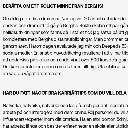
BERÄTTA OM ETT ROLIGT MINNE FRÅN BERGHS!
Ge aldrig upp dina drömmar. När jag var 20 år och utbildande m
önskan och dröm att få gå på Berghs. Sökte skolan ett par gå
heltids­utbildningar som fanns då. I stället fick jag satsa på att
komplettera med Berghs distansutbildningar. Men drömmen om
genom åren. Häromdagen avslutade jag min och Deepeds 53:e
sociala medier
. En snabb huvudräkning resulterar i att vi har t
att undervisa på skolan och undervisat över 500 kursdeltagare
Det kanske inte blir precis som du föreställt dig. Utan ibland k
än vad du vågat drömma om.
HAR DU FÅTT NÅGOT BRA KARRIÄRTIPS SOM DU VILL DELA
Nätverka, nätverka, nätverka och läs på….och gör det i sociala med
arbeta på och interagera med dem online. Följ personer du vill
influencers/experter inom ditt område. Ha en stor portion ödmjuk
har arbetat länge och besitter erfarenheter en skola eller utbild