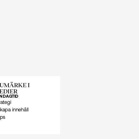
UMÄRKE I
EDIER
N
DAGTID
rategi
kapa innehåll
ips