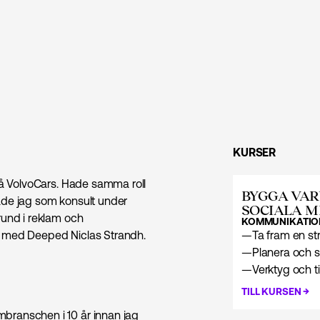
KURSER
 på VolvoCars. Hade samma roll
BYGGA VAR
ade jag som konsult under
SOCIALA M
rund i reklam och
KOMMUNIKATIO
, med Deeped Niclas Strandh.
—
Ta fram en st
—
Planera och s
—
Verktyg och t
→
TILL KURSEN
branschen i 10 år innan jag