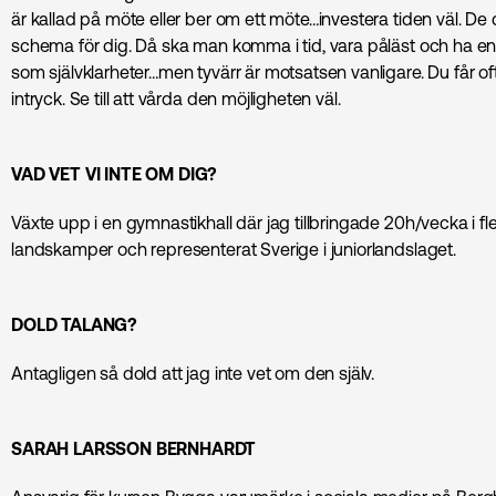
är kallad på möte eller ber om ett möte…investera tiden väl. De du
schema för dig. Då ska man komma i tid, vara påläst och ha en
som självklarheter…men tyvärr är motsatsen vanligare. Du får o
intryck. Se till att vårda den möjligheten väl.
VAD VET VI INTE OM DIG?
Växte upp i en gymnastikhall där jag tillbringade 20h/vecka i fler
landskamper och representerat Sverige i juniorlandslaget.
DOLD TALANG?
Antagligen så dold att jag inte vet om den själv.
SARAH LARSSON BERNHARDT