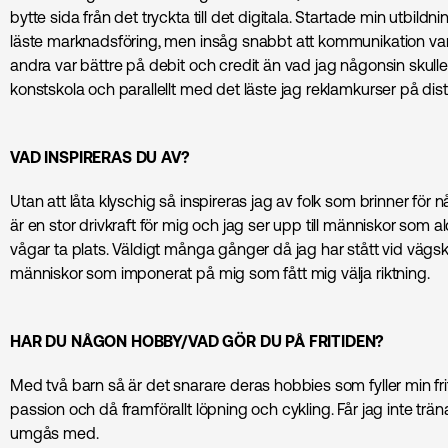
bytte sida från det tryckta till det digitala. Startade min utbildn
läste marknads­föring, men insåg snabbt att kommunikation var
andra var bättre på debit och credit än vad jag någonsin skulle b
konstskola och parallellt med det läste jag reklamkurser på dis
VAD INSPIRERAS DU AV?
Utan att låta klyschig så inspireras jag av folk som brinner för
är en stor drivkraft för mig och jag ser upp till människor som al
vågar ta plats. Väldigt många gånger då jag har stått vid vägskäl 
människor som imponerat på mig som fått mig välja riktning.
HAR DU NÅGON HOBBY/VAD GÖR DU PÅ FRITIDEN?
Med två barn så är det snarare deras hobbies som fyller min frit
passion och då framförallt löpning och cykling. Får jag inte träna
umgås med.