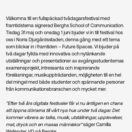
Välkomna till en fullspäckad tvådagarsfestival med
framtidstema signerad Berghs School of Communication.
Tisdag 31 maj och onsdag 1 juni bjuder vi in till festival hos
oss i Norra Djurgårdsstaden, denna gång med ett tema
som blickar in i framtiden – Future Spaces. Vi bjuder på
två dagar fyllda med innovativa och nytänkande
utställningar och presentationer av avgångsstudenternas
examensprojekt, intressanta och inspirerande
föreläsningar, musikuppträdanden, möjligheten till en hel
del mingel med både studenter och spännande personer
från kommunikations­branschen och mycket mer.
''Efter två års digitala festivaler får vi nu äntligen en chans
att öppna dörrarna till vårt nya hus under två dagar. Det
kommer vibrera av talks, musik, utställningar, upplevelser,
mat, dryck och en massa människor''
säger Camilla
Wallander, VD på Berghs.