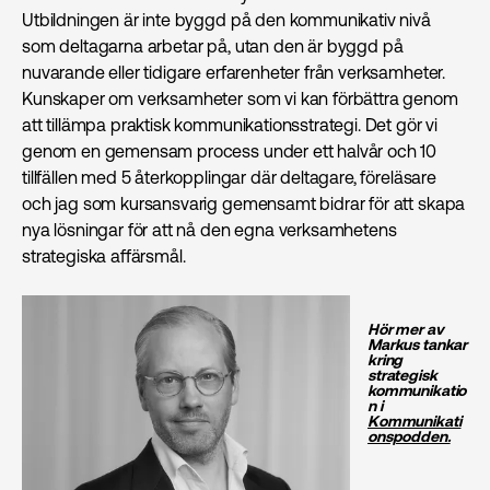
Utbildningen är inte byggd på den kommunikativ nivå
som deltagarna arbetar på, utan den är byggd på
nuvarande eller tidigare erfarenheter från verksamheter.
Kunskaper om verksamheter som vi kan förbättra genom
att tillämpa praktisk kommunikations­strategi. Det gör vi
genom en gemensam process under ett halvår och 10
tillfällen med 5 återkopplingar där deltagare, föreläsare
och jag som kursansvarig gemensamt bidrar för att skapa
nya lösningar för att nå den egna verksamhetens
strategiska affärsmål.
Hör mer av
Markus tankar
kring
strategisk
kommunikatio
n i
Kommunikati
onspodden.