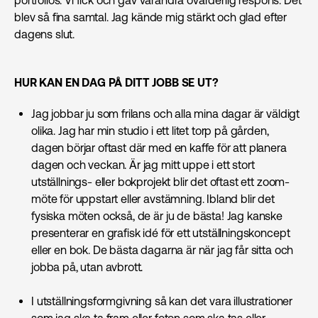
portfolios. Vi fick och gav varandra ovärderlig respons. Det
blev så fina samtal. Jag kände mig stärkt och glad efter
dagens slut.
HUR KAN EN DAG PÅ DITT JOBB SE UT?
Jag jobbar ju som frilans och alla mina dagar är väldigt
olika. Jag har min studio i ett litet torp på gården,
dagen börjar oftast där med en kaffe för att planera
dagen och veckan. Är jag mitt uppe i ett stort
utställnings- eller bokprojekt blir det oftast ett zoom-
möte för uppstart eller avstämning. Ibland blir det
fysiska möten också, de är ju de bästa! Jag kanske
presenterar en grafisk idé för ett utställningskoncept
eller en bok. De bästa dagarna är när jag får sitta och
jobba på, utan avbrott.
I utställningsformgivning så kan det vara illustrationer