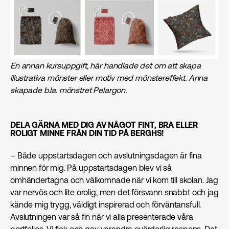
En annan kursuppgift, här handlade det om att skapa
illustrativa mönster eller motiv med mönstereffekt. Anna
skapade b.la. mönstret Pelargon.
DELA GÄRNA MED DIG AV NÅGOT FINT, BRA ELLER
ROLIGT MINNE FRÅN DIN TID PÅ BERGHS!
– Både uppstartsdagen och avslutningsdagen är fina
minnen för mig. På uppstartsdagen blev vi så
omhändertagna och välkomnade när vi kom till skolan. Jag
var nervös och lite orolig, men det försvann snabbt och jag
kände mig trygg, väldigt inspirerad och förväntansfull.
Avslutningen var så fin när vi alla presenterade våra