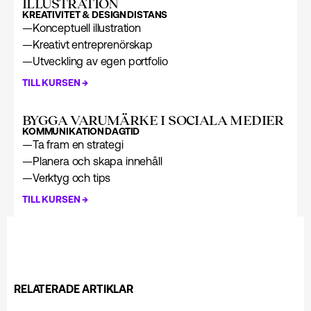
ILLUSTRATION
KREATIVITET & DESIGN
DISTANS
—
Konceptuell illustration
—
Kreativt entreprenörskap
—
Utveckling av egen portfolio
→
TILL KURSEN
BYGGA VARUMÄRKE I SOCIALA MEDIER
KOMMUNIKATION
DAGTID
—
Ta fram en strategi
—
Planera och skapa innehåll
—
Verktyg och tips
→
TILL KURSEN
RELATERADE ARTIKLAR