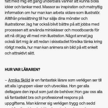
fått med mig ett gäng underbara vänner att kunna bolla
idéer och tankar med. Massor av inspiration och matnyttig
information om hur man kan arbeta vidare som illustratör.
Alltifrån prissättning till hur sälja dina mönster och
illustrationer. Jag har också blivit bättre på att jobba med
processen att använda miniskisser och moodboards för
att nå dit jag vill med min illustration. Något annat jag
också lärt mig är att redan i skisstadiet försöka tänka kring
rörligt media, hur man kan animera sin bild på ett enkelt
och attraktivt sätt.
HUR VAR LÄRAREN?
–
Annika Sköld
är en fantastisk lärare som verkligen ser till
att alla i gruppen växer och utvecklas. Hon ger alla
deltagare den input som just de behöver. Hon gav oss alla
så fantastiskt bra och professionell respons på
uppgifterna. Man känner sig verkligen trygg och sedd