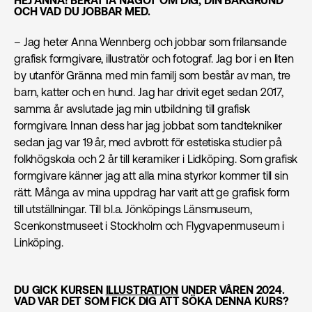
OCH VAD DU JOBBAR MED.
– Jag heter Anna Wennberg och jobbar som frilansande
grafisk formgivare, illustratör och fotograf. Jag bor i en liten
by utanför Gränna med min familj som består av man, tre
barn, katter och en hund. Jag har drivit eget sedan 2017,
samma år avslutade jag min utbildning till grafisk
formgivare. Innan dess har jag jobbat som tandtekniker
sedan jag var 19 år, med avbrott för estetiska studier på
folkhögskola och 2 år till keramiker i Lidköping. Som grafisk
formgivare känner jag att alla mina styrkor kommer till sin
rätt. Många av mina uppdrag har varit att ge grafisk form
till utställningar. Till bl.a. Jönköpings Länsmuseum,
Scenkonstmuseet i Stockholm och Flygvapenmuseum i
Linköping.
DU GICK KURSEN
ILLUSTRATION
UNDER VÅREN 2024.
VAD VAR DET SOM FICK DIG ATT SÖKA DENNA KURS?