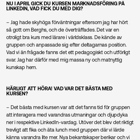
NU I APRIL GICK DU KURSEN MARKNADS­FÖRING PÅ
LINKEDIN, VAD FICK DU MED DIG?
– Jag hade skyhöga förväntningar eftersom jag har hört
så gott om Berghs, och de överträffades. Det var en
otroligt bra kurs med lärare i världsklass. De kände av
gruppen och anpassade sig efter deltagarnas position.
Vad vi än frågade fanns det ett pedagogiskt och utförligt
svar. Jag har därför med mig massa ny och matnyttig
kunskap hem.
HÄRLIGT ATT HÖRA! VAD VAR DET BÄSTA MED
KURSEN?
– Det bästa med kursen var att det fanns tid för gruppen
att interagera med varandras utmaningar och djupdyka
ner i respektive LinkedIn-vardag. Utöver det blev det riktigt
trevligt att fika och äta lunch med gruppen där vi lärde
känna varandra lite mer. Nya bekantskaper berikar och vi