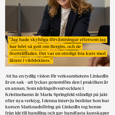
“
Jag hade skyhöga förväntningar eftersom jag
har hört så gott om Berghs, och de
överträffades. Det var en otroligt bra kurs med
lärare i världsklass.
”
Att ha en tydlig vision för verksamhetens LinkedIn
är en sak – att lyckas genomföra den i praktiken är
en annan. Som näringslivsutvecklare i
Kristinehamn är Maria Springfeld ständigt på jakt
efter nya verktyg. I denna intervju berättar hon hur
kursen Marknads­föring på LinkedIn tog henne
från idé till handling och gav handfasta kunskaper