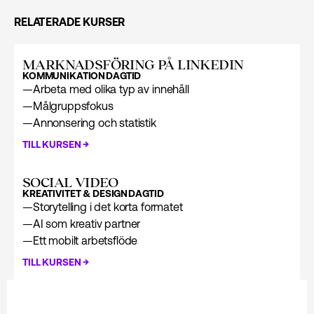
RELATERADE KURSER
MARKNADS­FÖRING PÅ LINKEDIN
KOMMUNIKATION
DAGTID
—
Arbeta med olika typ av innehåll
—
Målgruppsfokus
—
Annonsering och statistik
→
TILL KURSEN
SOCIAL VIDEO
KREATIVITET & DESIGN
DAGTID
—
Storytelling i det korta formatet
—
AI som kreativ partner
—
Ett mobilt arbetsflöde
→
TILL KURSEN