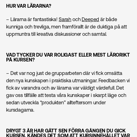
HUR VAR LÄRARNA?
– Lärarna är fantastiska!
Sarah
och
Deeped
är både
kunniga och trevliga, men framförallt är de duktiga på att
uppmuntra till kreativa diskussioner och samtal.
VAD TYCKER DU VAR ROLIGAST ELLER MEST LÄRORIKT
PÅ KURSEN?
– Det var nog just de grupparbeten där vi fick omsätta
den nya kunskapen i praktiska utmaningar. Feedbacken vi
fick av varandra och av lärarna var väldigt värdefull. Det
gav oss tillfälle att testa våra kunskaper i skarpt läge och
sedan utveckla “produkten” allteftersom under
kursdagarna.
DRYGT 3 ÅR HAR GÅTT SEN FÖRRA GÅNGEN DU GICK
KURSEN. KÄNDES DET SOM ATT KURSINNEHÅLLET VAR