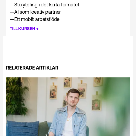
—
Storytelling i det korta formatet
—
AI som kreativ partner
—
Ett mobilt arbetsflöde
→
TILL KURSEN
RELATERADE ARTIKLAR