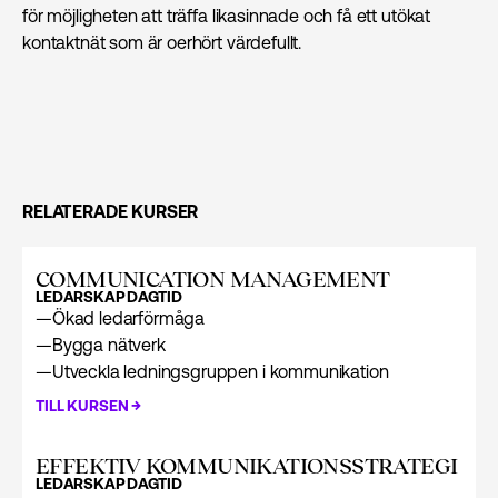
för möjligheten att träffa likasinnade och få ett utökat
kontaktnät som är oerhört värdefullt.
RELATERADE KURSER
COMMUNICATION MANAGEMENT
LEDARSKAP
DAGTID
—
Ökad ledarförmåga
—
Bygga nätverk
—
Utveckla ledningsgruppen i kommunikation
→
TILL KURSEN
EFFEKTIV KOMMUNIKATIONS­STRATEGI
LEDARSKAP
DAGTID